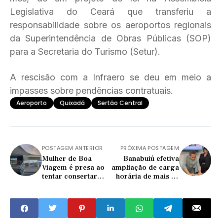
Legislativa do Ceará que transferiu a
responsabilidade sobre os aeroportos regionais
da Superintendência de Obras Públicas (SOP)
para a Secretaria do Turismo (Setur).
A rescisão com a Infraero se deu em meio a
impasses sobre pendências contratuais.
Aeroporto
Quixadá
Sertão Central
POSTAGEM ANTERIOR
PRÓXIMA POSTAGEM
Mulher de Boa
Banabuiú efetiva
Viagem é presa ao
ampliação de carga
tentar consertar
horária de mais 14
tornozeleira
professores da
eletrônica em
rede pública
Quixadá