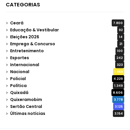
CATEGORIAS
Ceará
7.800
Educação & Vestibular
92
Eleições 2026
14
Emprego & Concurso
21
Entretenimento
100
Esportes
242
Internacional
323
Nacional
1.959
Policial
4.229
Política
1.349
Quixadá
8.606
Quixeramobim
3.778
Sertão Central
3.125
Últimas notícias
3.154