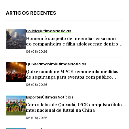
ARTIGOS RECENTES
Policial
Últimas Notícias
Homem é suspeito de incendiar casa com
ex-companheira e filha adolescente dentro
do imóvel
06/08/2026
Quixeramobim
Últimas Notícias
Quixeramobim: MPCE recomenda medidas
de segurança para eventos com público
acima de mil pessoas
06/08/2026
Esportes
Últimas Notícias
Com atletas de Quixadá, IFCE conquista título
internacional de futsal na China
06/08/2026