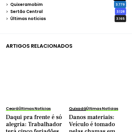
Quixeramobim
3.779
Sertão Central
3.128
Últimas notícias
3.165
ARTIGOS RELACIONADOS
Ceará
Últimas Notícias
Quixadá
Últimas Notícias
Daqui pra frente é só
Danos materiais:
alegria: Trabalhador
Veículo é tomado
terá cinco feriadões
pelas chamas em