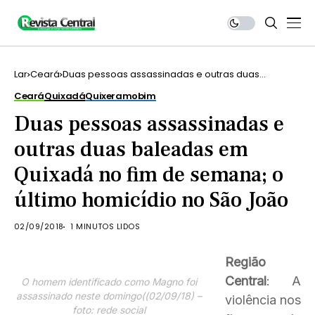
Lar
Ceará
Duas pessoas assassinadas e outras duas
baleadas em Quixadá no fim de semana; o último
Ceará
Quixadá
Quixeramobim
homicídio no São João
Duas pessoas assassinadas e
outras duas baleadas em
Quixadá no fim de semana; o
último homicídio no São João
02/09/2018
1 MINUTOS LIDOS
Região
Central
: A
O homem identificado como Magno foi
assassinado neste domingo((02/09/18) –
violência nos
foto: rede social