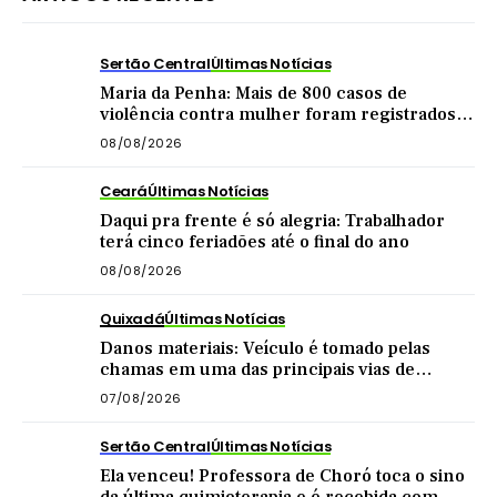
Sertão Central
Últimas Notícias
Maria da Penha: Mais de 800 casos de
violência contra mulher foram registrados
no Sertão Central este ano
08/08/2026
Ceará
Últimas Notícias
Daqui pra frente é só alegria: Trabalhador
terá cinco feriadões até o final do ano
08/08/2026
Quixadá
Últimas Notícias
Danos materiais: Veículo é tomado pelas
chamas em uma das principais vias de
Quixadá
07/08/2026
Sertão Central
Últimas Notícias
Ela venceu! Professora de Choró toca o sino