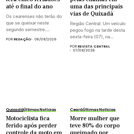
até o final do ano
uma das principais
vias de Quixadá
Os cearenses não terão do
que se queixar neste
Região Central: Um veículo
segundo semestre.
pegou fogo na tarde desta
Existem...
sexta-feira (07), na...
POR:
REDAÇÃO
08/08/2026
POR:
REVISTA CENTRAL
07/08/2026
Quixadá
Últimas Notícias
Ceará
Últimas Notícias
Motociclista fica
Morre mulher que
ferido após perder
teve 80% do corpo
controle da moto em
queimado por