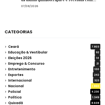
da última quimioterapia e é recebida com
carreata
07/08/2026
CATEGORIAS
Ceará
7.803
Educação & Vestibular
92
Eleições 2026
14
Emprego & Concurso
21
Entretenimento
100
Esportes
242
Internacional
323
Nacional
1.960
Policial
4.230
Política
1.349
Quixadá
8.608