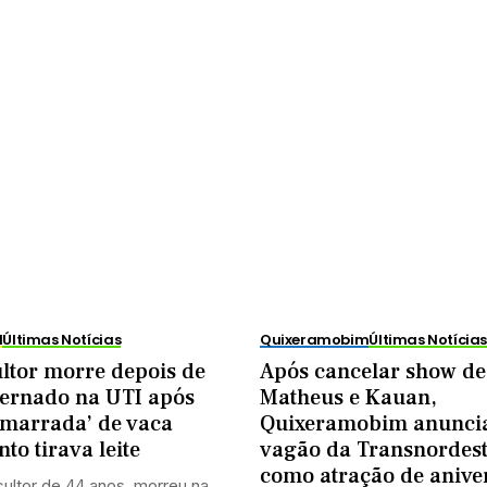
l
Últimas Notícias
Quixeramobim
Últimas Notícia
ltor morre depois de
Após cancelar show de
ternado na UTI após
Matheus e Kauan,
‘marrada’ de vaca
Quixeramobim anunci
to tirava leite
vagão da Transnordes
como atração de anive
ultor de 44 anos, morreu na