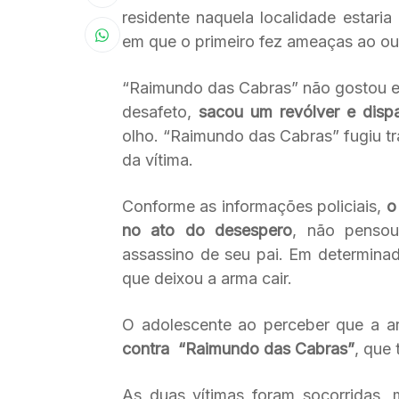
residente naquela localidade esta
em que o primeiro fez ameaças ao ou
“Raimundo das Cabras” não gostou e f
desafeto,
sacou um revólver e disp
olho. “Raimundo das Cabras” fugiu tr
da vítima.
Conforme as informações policiais,
o
no ato do desespero
, não penso
assassino de seu pai. Em determinad
que deixou a arma cair.
O adolescente ao perceber que a a
contra “Raimundo das Cabras”
, que
As duas vítimas foram socorridas,