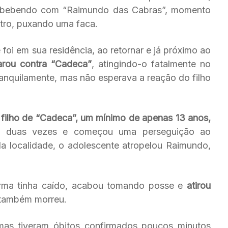
ria bebendo com “Raimundo das Cabras”, momento
tro, puxando uma faca.
oi em sua residência, ao retornar e já próximo ao
arou contra “Cadeca”
, atingindo-o fatalmente no
anquilamente, mas não esperava a reação do filho
 filho de “Cadeca”, um mínimo de apenas 13 anos,
u duas vezes e começou uma perseguição ao
a localidade, o adolescente atropelou Raimundo,
rma tinha caído, acabou tomando posse e
atirou
 também morreu.
 mas tiveram óbitos confirmados poucos minutos