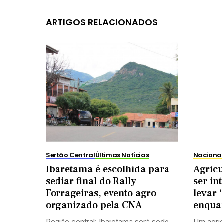
ARTIGOS RELACIONADOS
Sertão Central
Últimas Notícias
Naciona
Ibaretama é escolhida para
Agricu
sediar final do Rally
ser in
Forrageiras, evento agro
levar 
organizado pela CNA
enquan
Região central: Ibaretama será sede
Um agric