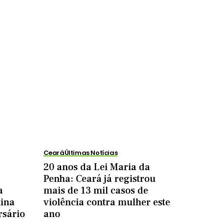
s
Ceará
Últimas Notícias
20 anos da Lei Maria da
Penha: Ceará já registrou
a
mais de 13 mil casos de
tina
violência contra mulher este
rsário
ano