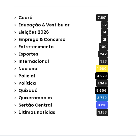
Ceará
7.801
Educação & Vestibular
92
Eleições 2026
14
Emprego & Concurso
21
Entretenimento
100
Esportes
242
Internacional
323
Nacional
1.960
Policial
4.229
Política
1.349
Quixadá
8.606
Quixeramobim
3.779
Sertão Central
3.126
Últimas notícias
3.158