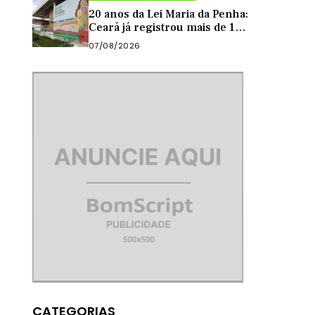
município
20 anos da Lei Maria da Penha:
Ceará já registrou mais de 13
mil casos de violência contra
07/08/2026
mulher este ano
CATEGORIAS