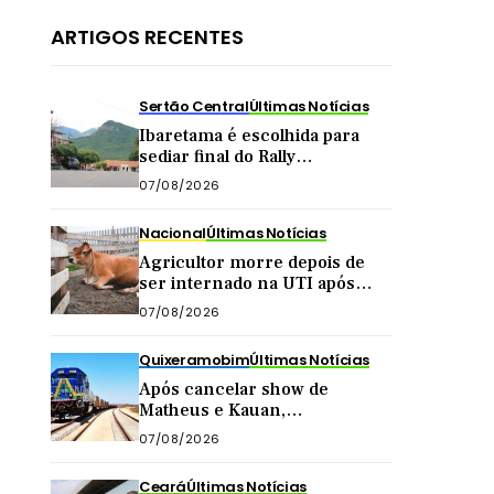
ARTIGOS RECENTES
Sertão Central
Últimas Notícias
Ibaretama é escolhida para
sediar final do Rally
Forrageiras, evento agro
07/08/2026
organizado pela CNA
Nacional
Últimas Notícias
Agricultor morre depois de
ser internado na UTI após
levar ‘marrada’ de vaca
07/08/2026
enquanto tirava leite
Quixeramobim
Últimas Notícias
Após cancelar show de
Matheus e Kauan,
Quixeramobim anuncia vagão
07/08/2026
da Transnordestina como
atração de aniversário do
Ceará
Últimas Notícias