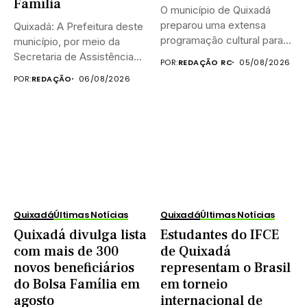
Família
O município de Quixadá
preparou uma extensa
Quixadá: A Prefeitura deste
programação cultural para
município, por meio da
celebrar o...
Secretaria de Assistência
POR:
REDAÇÃO RC
05/08/2026
Social...
POR:
REDAÇÃO
06/08/2026
Quixadá
Últimas Notícias
Quixadá
Últimas Notícias
Quixadá divulga lista
Estudantes do IFCE
com mais de 300
de Quixadá
novos beneficiários
representam o Brasil
do Bolsa Família em
em torneio
agosto
internacional de