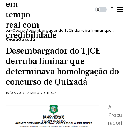
Lar
Ceará
Desembargador do TJCE derruba liminar que
determinava homologação do concurso de
Ceará
Quixadá
Quixadá
Desembargador do TJCE
derruba liminar que
determinava homologação do
concurso de Quixadá
13/07/2017
2 MINUTOS LIDOS
A
Procu
radori