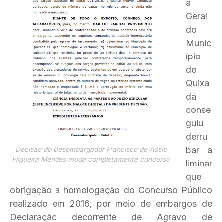
a
Geral
do
Munic
ípio
de
Quixa
dá
conse
guiu
derru
bar a
Decisão do Desembargador Francisco de Assis
Filgueira Mendes muda completamente concurso
liminar
que
obrigação a homologação do Concurso Público
realizado em 2016, por meio de embargos de
Declaração decorrente de Agravo de