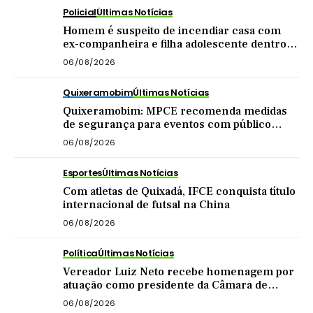
Policial
Últimas Notícias
Homem é suspeito de incendiar casa com
ex-companheira e filha adolescente dentro
do imóvel
06/08/2026
Quixeramobim
Últimas Notícias
Quixeramobim: MPCE recomenda medidas
de segurança para eventos com público
acima de mil pessoas
06/08/2026
Esportes
Últimas Notícias
Com atletas de Quixadá, IFCE conquista título
internacional de futsal na China
06/08/2026
Política
Últimas Notícias
Vereador Luiz Neto recebe homenagem por
atuação como presidente da Câmara de
Quixadá
06/08/2026