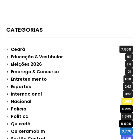
CATEGORIAS
Ceará
7.800
Educação & Vestibular
92
Eleições 2026
14
Emprego & Concurso
21
Entretenimento
100
Esportes
242
Internacional
323
Nacional
1.959
Policial
4.229
Política
1.349
Quixadá
8.606
Quixeramobim
3.778
Sertão Central
3.125