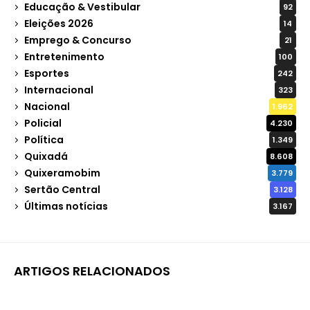
Educação & Vestibular
92
Eleições 2026
14
Emprego & Concurso
21
Entretenimento
100
Esportes
242
Internacional
323
Nacional
1.962
Policial
4.230
Política
1.349
Quixadá
8.608
Quixeramobim
3.779
Sertão Central
3.128
Últimas notícias
3.167
ARTIGOS RELACIONADOS