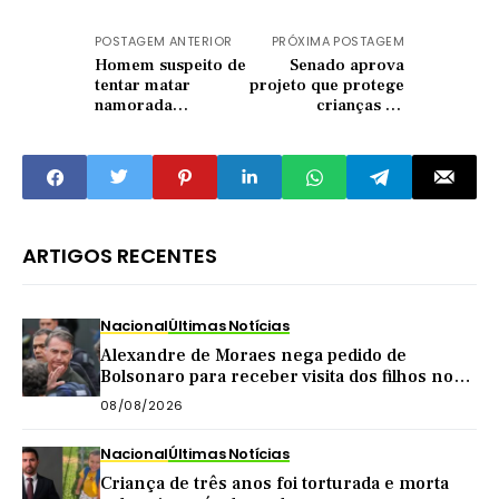
POSTAGEM ANTERIOR
PRÓXIMA POSTAGEM
Homem suspeito de
Senado aprova
tentar matar
projeto que protege
namorada
crianças de
adolescente é preso
'adultização' na
em Quixeramobim
internet
ARTIGOS RECENTES
Nacional
Últimas Notícias
Alexandre de Moraes nega pedido de
Bolsonaro para receber visita dos filhos no
dia dos pais
08/08/2026
Nacional
Últimas Notícias
Criança de três anos foi torturada e morta