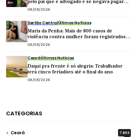
pelo pai que é advogado e se negava pagar
pensão
08/08/2026
Sertão Central
Últimas Notícias
Maria da Penha: Mais de 800 casos de
violência contra mulher foram registrados
no Sertão Central este ano
08/08/2026
Ceará
Últimas Notícias
Daqui pra frente é só alegria: Trabalhador
terá cinco feriadões até o final do ano
08/08/2026
CATEGORIAS
Ceará
7.803