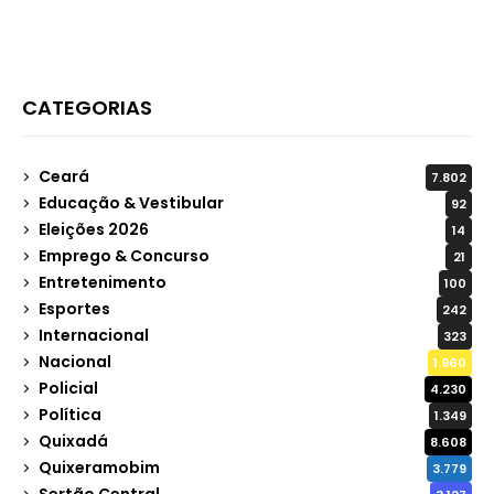
CATEGORIAS
Ceará
7.802
Educação & Vestibular
92
Eleições 2026
14
Emprego & Concurso
21
Entretenimento
100
Esportes
242
Internacional
323
Nacional
1.960
Policial
4.230
Política
1.349
Quixadá
8.608
Quixeramobim
3.779