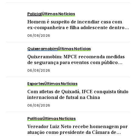
Policial
Últimas Notícias
Homem é suspeito de incendiar casa com
ex-companheira e filha adolescente dentro
do imóvel
06/08/2026
Quixeramobim
Últimas Notícias
Quixeramobim: MPCE recomenda medidas
de segurança para eventos com público
acima de mil pessoas
06/08/2026
Esportes
Últimas Notícias
Com atletas de Quixadá, IFCE conquista título
internacional de futsal na China
06/08/2026
Política
Últimas Notícias
Vereador Luiz Neto recebe homenagem por
atuação como presidente da Câmara de