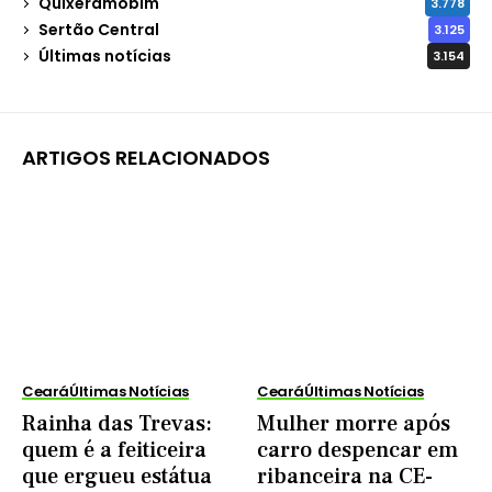
Quixeramobim
3.778
Sertão Central
3.125
Últimas notícias
3.154
ARTIGOS RELACIONADOS
Ceará
Últimas Notícias
Ceará
Últimas Notícias
Rainha das Trevas:
Mulher morre após
quem é a feiticeira
carro despencar em
que ergueu estátua
ribanceira na CE-