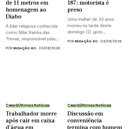
de 11 metros em
187; motorista é
homenagem ao
preso
Diabo
Uma mulher de 33 anos
morreu na tarde deste
A líder religiosa conhecida
domingo (2) após...
como Mãe Rainha das
Trevas, responsável pela
POR:
REDAÇÃO RC
03/08/2026
construção...
POR:
REDAÇÃO RC
03/08/2026
Ceará
Últimas Notícias
Ceará
Últimas Notícias
Trabalhador morre
Discussão em
após cair em caixa
conveniência
d’água em
termina com homem