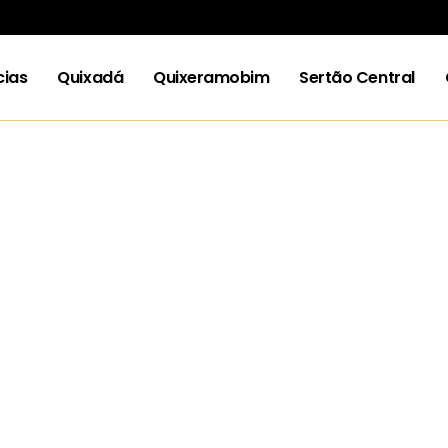
cias
Quixadá
Quixeramobim
Sertão Central