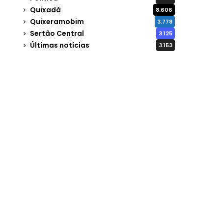
Quixadá
8.606
Quixeramobim
3.778
Sertão Central
3.125
Últimas notícias
3.153