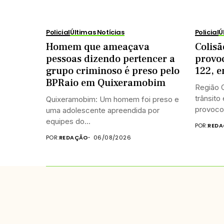
Policial
Últimas Notícias
Policial
Ú
Homem que ameaçava
Colisã
pessoas dizendo pertencer a
provo
grupo criminoso é preso pelo
122, 
BPRaio em Quixeramobim
Região C
trânsito
Quixeramobim: Um homem foi preso e
provocou
uma adolescente apreendida por
equipes do...
POR:
REDA
POR:
REDAÇÃO
06/08/2026