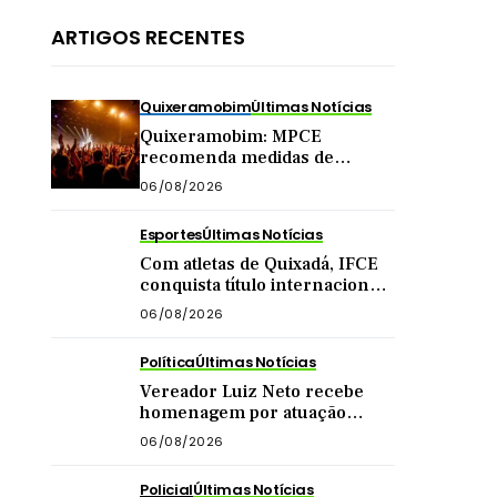
ARTIGOS RECENTES
Quixeramobim
Últimas Notícias
Quixeramobim: MPCE
recomenda medidas de
segurança para eventos com
06/08/2026
público acima de mil pessoas
Esportes
Últimas Notícias
Com atletas de Quixadá, IFCE
conquista título internacional
de futsal na China
06/08/2026
Política
Últimas Notícias
Vereador Luiz Neto recebe
homenagem por atuação
como presidente da Câmara
06/08/2026
de Quixadá
Policial
Últimas Notícias