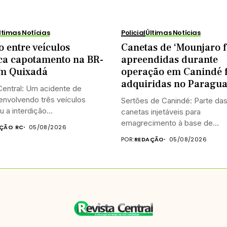
ltimas Notícias
Policial
Últimas Notícias
o entre veículos
Canetas de ‘Mounjaro f
ca capotamento na BR-
apreendidas durante
em Quixadá
operação em Canindé 
adquiridas no Paragua
entral: Um acidente de
 envolvendo três veículos
Sertões de Canindé: Parte da
 a interdição...
canetas injetáveis para
emagrecimento à base de
ÇÃO RC
05/08/2026
tirzepatida,...
POR:
REDAÇÃO
05/08/2026