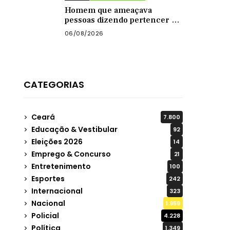
Homem que ameaçava
pessoas dizendo pertencer a
grupo criminoso é preso pelo
06/08/2026
BPRaio em Quixeramobim
CATEGORIAS
Ceará
7.800
Educação & Vestibular
92
Eleições 2026
14
Emprego & Concurso
21
Entretenimento
100
Esportes
242
Internacional
323
Nacional
1.959
Policial
4.228
Política
1.349