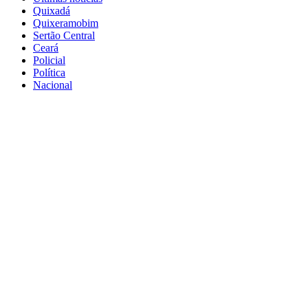
Quixadá
Quixeramobim
Sertão Central
Ceará
Policial
Política
Nacional