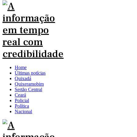
Home
Últimas notícias
Quixadá
Quixeramobim
Sertão Central
Ceará
Policial
Política
Nacional