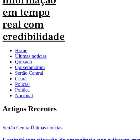
Home
Últimas notícias
Quixadá
Quixeramobim
Sertão Central
Ceará
Policial
Política
Nacional
Artigos Recentes
Sertão Central
Últimas notícias
Canindé tem situação de emergência por estiagem re