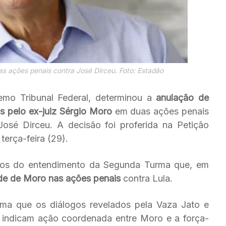
as ações penais contra José Dirceu. Foto: Estadão
emo Tribunal Federal, determinou a
anulação de
s pelo ex-juiz Sérgio Moro
em duas ações penais
José Dirceu. A decisão foi proferida na Petição
terça-feira (29).
itos do entendimento da Segunda Turma que, em
ade de Moro nas ações penais
contra Lula.
rma que os diálogos revelados pela Vaza Jato e
s indicam ação coordenada entre Moro e a força-