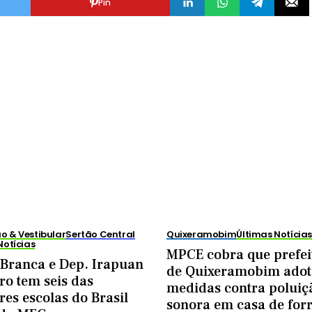
Pin
 & Vestibular
Sertão Central
Quixeramobim
Últimas Notícia
Notícias
MPCE cobra que prefei
 Branca e Dep. Irapuan
de Quixeramobim adot
ro tem seis das
medidas contra poluiç
es escolas do Brasil
sonora em casa de for