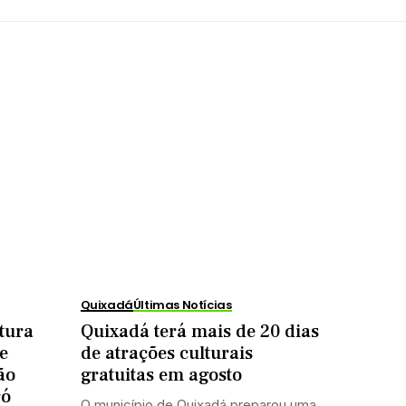
s
Quixadá
Últimas Notícias
tura
Quixadá terá mais de 20 dias
e
de atrações culturais
ão
gratuitas em agosto
ró
O município de Quixadá preparou uma