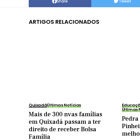
Share
Tweet
ARTIGOS RELACIONADOS
Quixadá
Últimas Notícias
Educação
Últimas 
Mais de 300 nvas famílias
Pedra
em Quixadá passam a ter
Pinhei
direito de receber Bolsa
melhor
Família