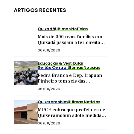
ARTIGOS RECENTES
Quixadá
Últimas Notícias
Mais de 300 nvas famílias em
Quixadá passam a ter direito
de receber Bolsa Família
06/08/2026
Educação & Vestibular
Sertão Central
Últimas Notícias
Pedra Branca e Dep. Irapuan
Pinheiro tem seis das
melhores escolas do Brasil
06/08/2026
segundo MEC
Quixeramobim
Últimas Notícias
MPCE cobra que prefeitura de
Quixeramobim adote medidas
contra poluição sonora em
06/08/2026
casa de forró