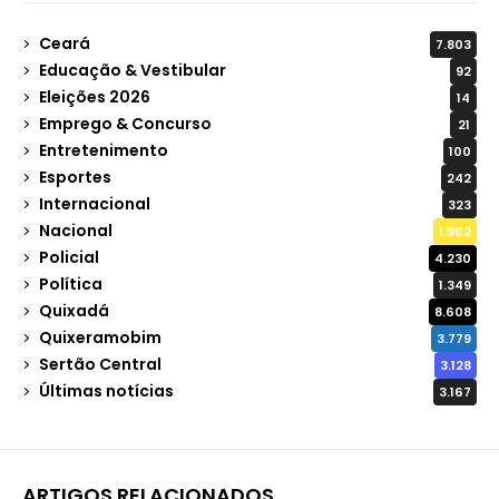
Ceará
7.803
Educação & Vestibular
92
Eleições 2026
14
Emprego & Concurso
21
Entretenimento
100
Esportes
242
Internacional
323
Nacional
1.962
Policial
4.230
Política
1.349
Quixadá
8.608
Quixeramobim
3.779
Sertão Central
3.128
Últimas notícias
3.167
ARTIGOS RELACIONADOS