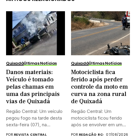
Quixadá
Últimas Notícias
Quixadá
Últimas Notícias
Danos materiais:
Motociclista fica
Veículo é tomado
ferido após perder
pelas chamas em
controle da moto em
uma das principais
curva na zona rural
vias de Quixadá
de Quixadá
Região Central: Um veículo
Região Central: Um
pegou fogo na tarde desta
motociclista ficou ferido
sexta-feira (07), na...
após se envolver em um
acidente...
POR:
REVISTA CENTRAL
POR:
REDAÇÃO RC
07/08/2026