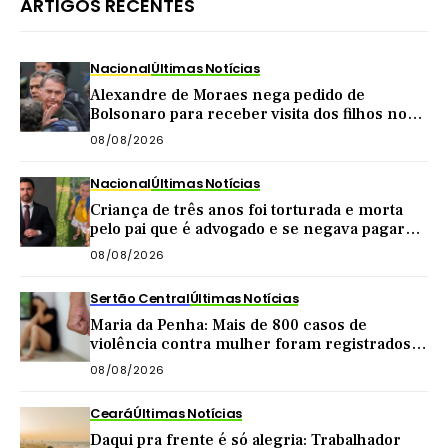
ARTIGOS RECENTES
Nacional
Últimas Notícias
Alexandre de Moraes nega pedido de
Bolsonaro para receber visita dos filhos no
dia dos pais
08/08/2026
Nacional
Últimas Notícias
Criança de três anos foi torturada e morta
pelo pai que é advogado e se negava pagar
pensão
08/08/2026
Sertão Central
Últimas Notícias
Maria da Penha: Mais de 800 casos de
violência contra mulher foram registrados
no Sertão Central este ano
08/08/2026
Ceará
Últimas Notícias
Daqui pra frente é só alegria: Trabalhador