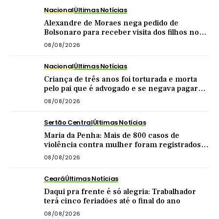
Nacional
Últimas Notícias
Alexandre de Moraes nega pedido de
Bolsonaro para receber visita dos filhos no
dia dos pais
08/08/2026
Nacional
Últimas Notícias
Criança de três anos foi torturada e morta
pelo pai que é advogado e se negava pagar
pensão
08/08/2026
Sertão Central
Últimas Notícias
Maria da Penha: Mais de 800 casos de
violência contra mulher foram registrados
no Sertão Central este ano
08/08/2026
Ceará
Últimas Notícias
Daqui pra frente é só alegria: Trabalhador
terá cinco feriadões até o final do ano
08/08/2026