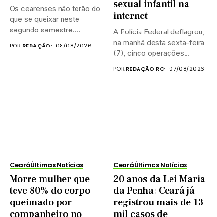
sexual infantil na
Os cearenses não terão do
internet
que se queixar neste
segundo semestre.
A Polícia Federal deflagrou,
Existem...
na manhã desta sexta-feira
POR:
REDAÇÃO
08/08/2026
(7), cinco operações
simultâneas...
POR:
REDAÇÃO RC
07/08/2026
Ceará
Últimas Notícias
Ceará
Últimas Notícias
Morre mulher que
20 anos da Lei Maria
teve 80% do corpo
da Penha: Ceará já
queimado por
registrou mais de 13
companheiro no
mil casos de