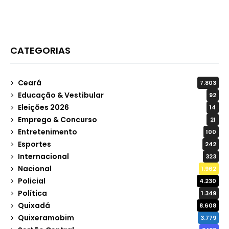
CATEGORIAS
Ceará
7.803
Educação & Vestibular
92
Eleições 2026
14
Emprego & Concurso
21
Entretenimento
100
Esportes
242
Internacional
323
Nacional
1.962
Policial
4.230
Política
1.349
Quixadá
8.608
Quixeramobim
3.779