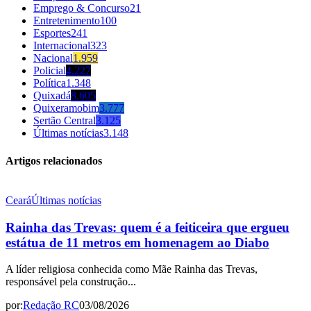
Emprego & Concurso
21
Entretenimento
100
Esportes
241
Internacional
323
Nacional
1.959
Policial
4.227
Política
1.348
Quixadá
8.605
Quixeramobim
3.777
Sertão Central
3.125
Últimas notícias
3.148
Artigos relacionados
Ceará
Últimas notícias
Rainha das Trevas: quem é a feiticeira que ergueu
estátua de 11 metros em homenagem ao Diabo
A líder religiosa conhecida como Mãe Rainha das Trevas,
responsável pela construção...
por:
Redação RC
03/08/2026