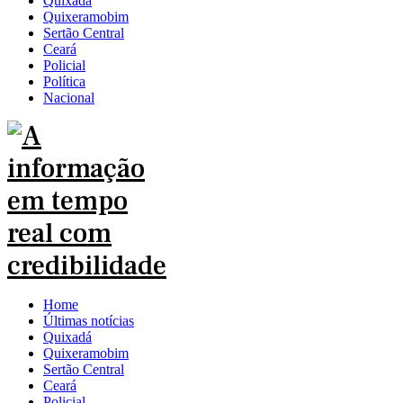
Quixadá
Quixeramobim
Sertão Central
Ceará
Policial
Política
Nacional
Home
Últimas notícias
Quixadá
Quixeramobim
Sertão Central
Ceará
Policial