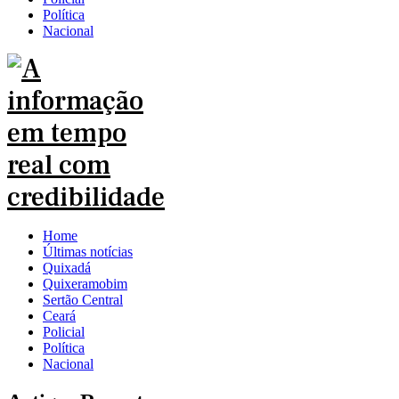
Política
Nacional
Home
Últimas notícias
Quixadá
Quixeramobim
Sertão Central
Ceará
Policial
Política
Nacional