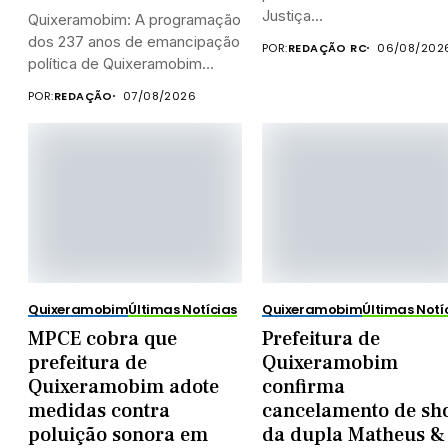
Justiça...
Quixeramobim: A programação
dos 237 anos de emancipação
POR:
REDAÇÃO RC
06/08/202
política de Quixeramobim
terá...
POR:
REDAÇÃO
07/08/2026
Quixeramobim
Últimas Notícias
Quixeramobim
Últimas Notí
MPCE cobra que
Prefeitura de
prefeitura de
Quixeramobim
Quixeramobim adote
confirma
medidas contra
cancelamento de sh
poluição sonora em
da dupla Matheus &