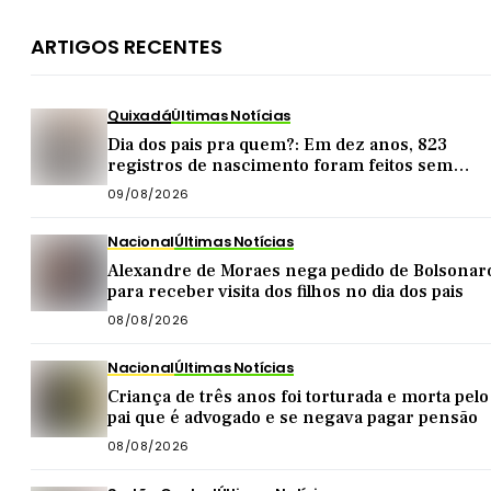
ARTIGOS RECENTES
Quixadá
Últimas Notícias
Dia dos pais pra quem?: Em dez anos, 823
registros de nascimento foram feitos sem
nome do pai em Quixadá
09/08/2026
Nacional
Últimas Notícias
Alexandre de Moraes nega pedido de Bolsonar
para receber visita dos filhos no dia dos pais
08/08/2026
Nacional
Últimas Notícias
Criança de três anos foi torturada e morta pelo
pai que é advogado e se negava pagar pensão
08/08/2026