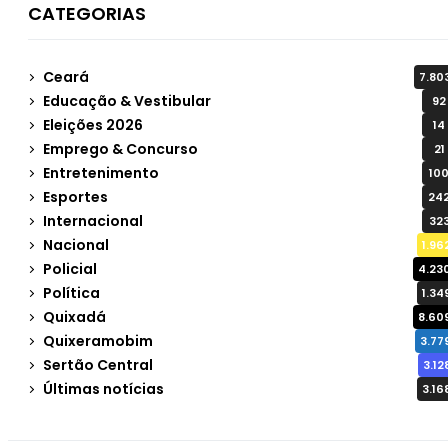
CATEGORIAS
Ceará
7.80
Educação & Vestibular
92
Eleições 2026
14
Emprego & Concurso
21
Entretenimento
10
Esportes
24
Internacional
32
Nacional
1.96
Policial
4.23
Política
1.34
Quixadá
8.60
Quixeramobim
3.77
Sertão Central
3.12
Últimas notícias
3.16