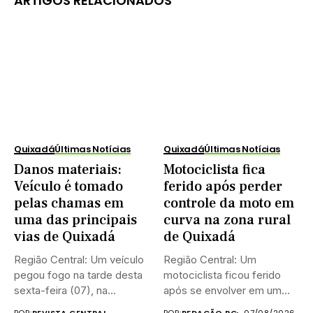
ARTIGOS RELACIONADOS
Quixadá
Últimas Notícias
Quixadá
Últimas Notícias
Danos materiais:
Motociclista fica
Veículo é tomado
ferido após perder
pelas chamas em
controle da moto em
uma das principais
curva na zona rural
vias de Quixadá
de Quixadá
Região Central: Um veículo
Região Central: Um
pegou fogo na tarde desta
motociclista ficou ferido
sexta-feira (07), na...
após se envolver em um
acidente...
POR:
REVISTA CENTRAL
POR:
REDAÇÃO RC
07/08/2026