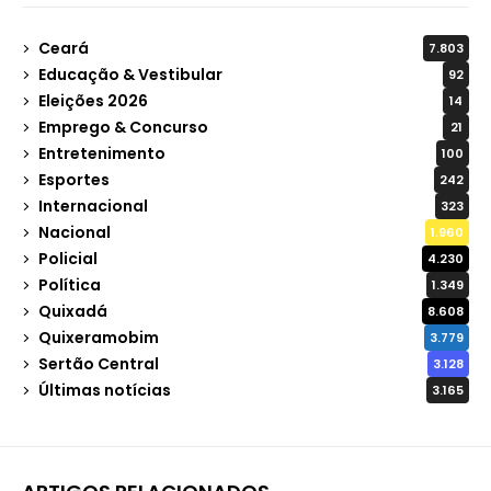
Ceará
7.803
Educação & Vestibular
92
Eleições 2026
14
Emprego & Concurso
21
Entretenimento
100
Esportes
242
Internacional
323
Nacional
1.960
Policial
4.230
Política
1.349
Quixadá
8.608
Quixeramobim
3.779
Sertão Central
3.128
Últimas notícias
3.165