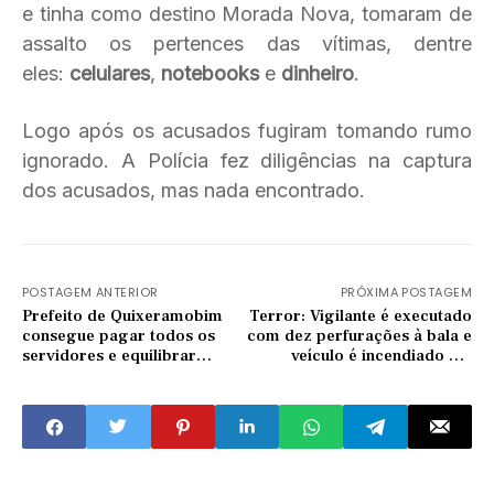
e tinha como destino Morada Nova, tomaram de
assalto os pertences das vítimas, dentre
eles:
celulares
,
notebooks
e
dinheiro
.
Logo após os acusados fugiram tomando rumo
ignorado. A Polícia fez diligências na captura
dos acusados, mas nada encontrado.
POSTAGEM ANTERIOR
PRÓXIMA POSTAGEM
Prefeito de Quixeramobim
Terror: Vigilante é executado
consegue pagar todos os
com dez perfurações à bala e
servidores e equilibrar
veículo é incendiado em
finanças do município
Senador Pompeu