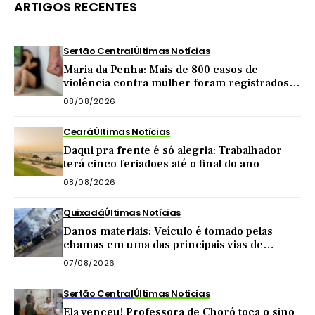
ARTIGOS RECENTES
Sertão Central
Últimas Notícias
Maria da Penha: Mais de 800 casos de
violência contra mulher foram registrados
no Sertão Central este ano
08/08/2026
Ceará
Últimas Notícias
Daqui pra frente é só alegria: Trabalhador
terá cinco feriadões até o final do ano
08/08/2026
Quixadá
Últimas Notícias
Danos materiais: Veículo é tomado pelas
chamas em uma das principais vias de
Quixadá
07/08/2026
Sertão Central
Últimas Notícias
Ela venceu! Professora de Choró toca o sino