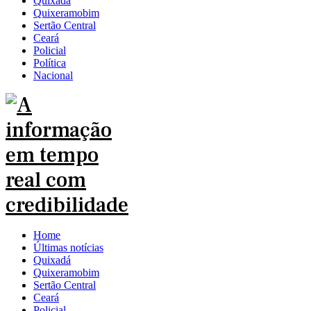
Quixadá
Quixeramobim
Sertão Central
Ceará
Policial
Política
Nacional
Home
Últimas notícias
Quixadá
Quixeramobim
Sertão Central
Ceará
Policial