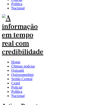
Política
Nacional
Home
Últimas notícias
Quixadá
Quixeramobim
Sertão Central
Ceará
Policial
Política
Nacional