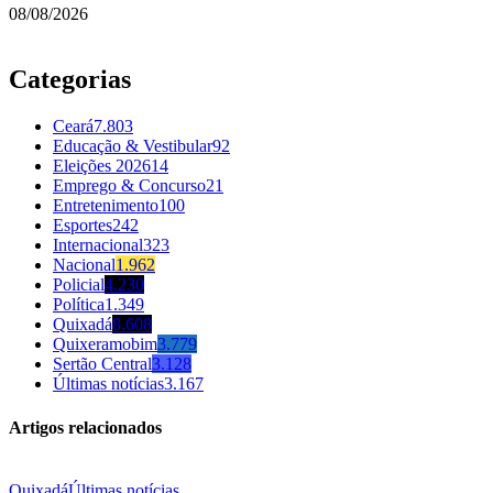
08/08/2026
Categorias
Ceará
7.803
Educação & Vestibular
92
Eleições 2026
14
Emprego & Concurso
21
Entretenimento
100
Esportes
242
Internacional
323
Nacional
1.962
Policial
4.230
Política
1.349
Quixadá
8.608
Quixeramobim
3.779
Sertão Central
3.128
Últimas notícias
3.167
Artigos relacionados
Quixadá
Últimas notícias