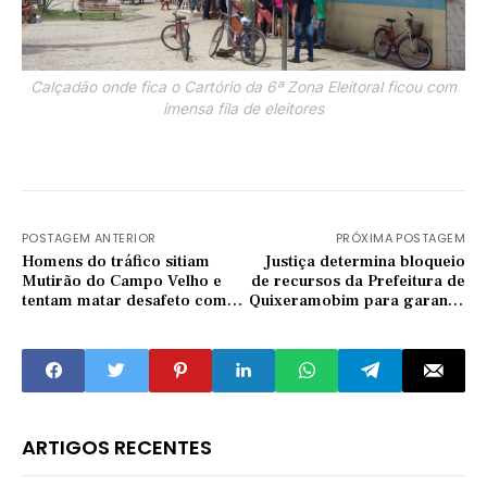
Calçadão onde fica o Cartório da 6ª Zona Eleitoral ficou com
imensa fila de eleitores
POSTAGEM ANTERIOR
PRÓXIMA POSTAGEM
Homens do tráfico sitiam
Justiça determina bloqueio
Mutirão do Campo Velho e
de recursos da Prefeitura de
tentam matar desafeto com
Quixeramobim para garantir
vários tiros em Quixadá
pagamento de servidores
ARTIGOS RECENTES