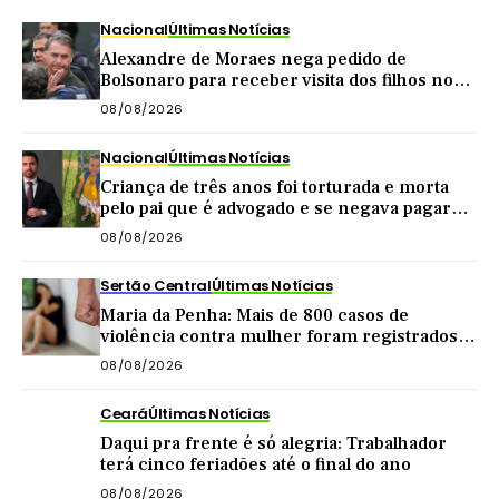
Nacional
Últimas Notícias
Alexandre de Moraes nega pedido de
Bolsonaro para receber visita dos filhos no
dia dos pais
08/08/2026
Nacional
Últimas Notícias
Criança de três anos foi torturada e morta
pelo pai que é advogado e se negava pagar
pensão
08/08/2026
Sertão Central
Últimas Notícias
Maria da Penha: Mais de 800 casos de
violência contra mulher foram registrados
no Sertão Central este ano
08/08/2026
Ceará
Últimas Notícias
Daqui pra frente é só alegria: Trabalhador
terá cinco feriadões até o final do ano
08/08/2026