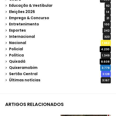
Educação & Vestibular
92
Eleições 2026
14
Emprego & Concurso
21
Entretenimento
100
Esportes
242
Internacional
323
Nacional
1.962
Policial
4.230
Política
1.349
Quixadá
8.608
Quixeramobim
3.779
Sertão Central
3.128
Últimas notícias
3.167
ARTIGOS RELACIONADOS