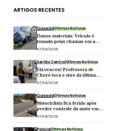
ARTIGOS RECENTES
Quixadá
Últimas Notícias
Danos materiais: Veículo é
tomado pelas chamas em uma
das principais vias de Quixadá
07/08/2026
Sertão Central
Últimas Notícias
Ela venceu! Professora de
Choró toca o sino da última
quimioterapia e é recebida
07/08/2026
com carreata
Quixadá
Últimas Notícias
Motociclista fica ferido após
perder controle da moto em
curva na zona rural de
07/08/2026
Quixadá
Policial
Últimas Notícias