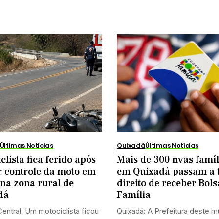
Últimas Notícias
Quixadá
Últimas Notícias
clista fica ferido após
Mais de 300 nvas famíl
r controle da moto em
em Quixadá passam a 
na zona rural de
direito de receber Bols
dá
Família
entral: Um motociclista ficou
Quixadá: A Prefeitura deste mu