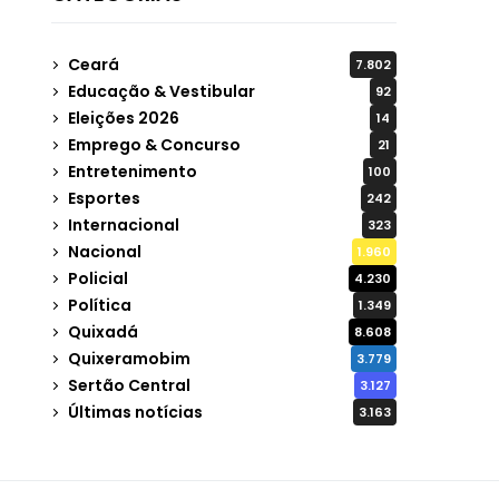
Ceará
7.802
Educação & Vestibular
92
Eleições 2026
14
Emprego & Concurso
21
Entretenimento
100
Esportes
242
Internacional
323
Nacional
1.960
Policial
4.230
Política
1.349
Quixadá
8.608
Quixeramobim
3.779
Sertão Central
3.127
Últimas notícias
3.163