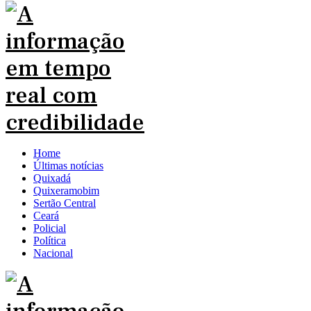
Home
Últimas notícias
Quixadá
Quixeramobim
Sertão Central
Ceará
Policial
Política
Nacional