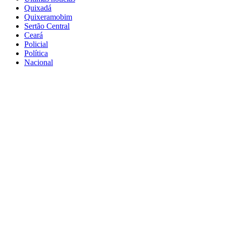
Quixadá
Quixeramobim
Sertão Central
Ceará
Policial
Política
Nacional