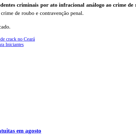
edentes criminais por ato infracional análogo ao crime de
o crime de roubo e contravenção penal.
cado.
s de crack no Ceará
a Iniciantes
atuitas em agosto