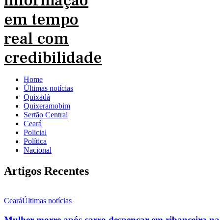
Home
Últimas notícias
Quixadá
Quixeramobim
Sertão Central
Ceará
Policial
Política
Nacional
Artigos Recentes
Ceará
Últimas notícias
Mulher morre após carro despencar em ribanceira na