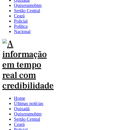
Quixadá
Quixeramobim
Sertão Central
Ceará
Policial
Política
Nacional
Home
Últimas notícias
Quixadá
Quixeramobim
Sertão Central
Ceará
Policial