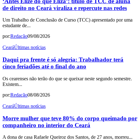
‘Antes Elize do que Eliza’: título de TCC de aluna
de direito no Ceará viraliza e repercute nas redes
Um Trabalho de Conclusão de Curso (TCC) apresentado por uma
estudante de...
por:
Redação
09/08/2026
Ceará
Últimas notícias
Daqui pra frente é só alegria: Trabalhador terá
cinco feriadões até o final do ano
Os cearenses não terão do que se queixar neste segundo semestre.
Existem...
por:
Redação
08/08/2026
Ceará
Últimas notícias
Morre mulher que teve 80% do corpo queimado por
companheiro no interior do Ceará
A dona de casa Rafaele Queiroz dos Santos, de 27 anos, morreu...