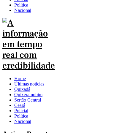
Política
Nacional
Home
Últimas notícias
Quixadá
Quixeramobim
Sertão Central
Ceará
Policial
Política
Nacional