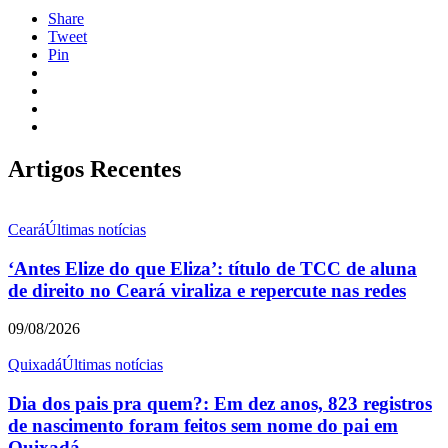
Share
Tweet
Pin
Artigos Recentes
Ceará
Últimas notícias
‘Antes Elize do que Eliza’: título de TCC de aluna
de direito no Ceará viraliza e repercute nas redes
09/08/2026
Quixadá
Últimas notícias
Dia dos pais pra quem?: Em dez anos, 823 registros
de nascimento foram feitos sem nome do pai em
Quixadá