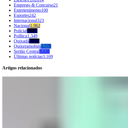
Emprego & Concurso
21
Entretenimento
100
Esportes
242
Internacional
323
Nacional
1.962
Policial
4.230
Política
1.349
Quixadá
8.609
Quixeramobim
3.779
Sertão Central
3.128
Últimas notícias
3.169
Artigos relacionados