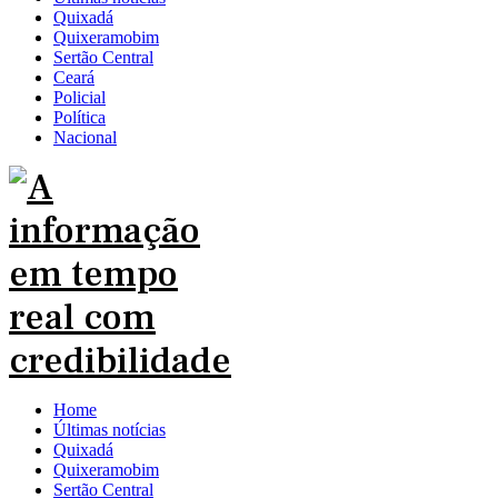
Quixadá
Quixeramobim
Sertão Central
Ceará
Policial
Política
Nacional
Home
Últimas notícias
Quixadá
Quixeramobim
Sertão Central