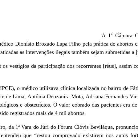
A 1ª Câmara Cr
médico Dionísio Broxado Lapa Filho pela prática de abortos c
raticadas as intervenções ilegais também sejam submetidas a j
s vestígios da participação dos recorrentes [réus], assim c
E), o médico utilizava clínica localizada no bairro de Fáti
abete de Lima, Antônia Deuzanira Mota, Adriana Fernandes Vi
lógicos e obstetrícios. O valor cobrado das pacientes era de
sido registrados mais de 4 mil abortos.
iro, da 1ª Vara do Júri do Fórum Clóvis Beviláqua, pronunci
 entendeu que “restou comprovado existirem nos autos fort