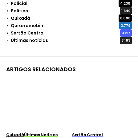
Policial
4.230
Política
1.349
Quixadá
8.608
Quixeramobim
3.779
Sertão Central
3.127
Últimas notícias
3.163
ARTIGOS RELACIONADOS
Quixadá
Últimas Notícias
Sertão Central