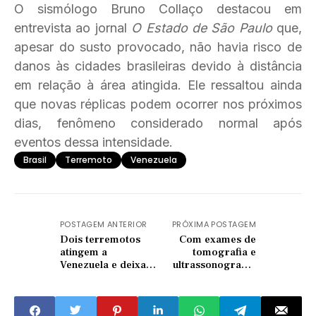
O sismólogo Bruno Collaço destacou em
entrevista ao jornal
O Estado de São Paulo
que,
apesar do susto provocado, não havia risco de
danos às cidades brasileiras devido à distância
em relação à área atingida. Ele ressaltou ainda
que novas réplicas podem ocorrer nos próximos
dias, fenômeno considerado normal após
eventos dessa intensidade.
Brasil
Terremoto
Venezuela
POSTAGEM ANTERIOR
PRÓXIMA POSTAGEM
Dois terremotos
Com exames de
atingem a
tomografia e
Venezuela e deixam
ultrassonografia,
rastro de
Quixadá realiza
destruição; Agência
lançamento de
projeta 100 mil
carreta da imagem
mortos