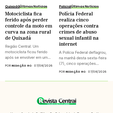
Quixadá
Últimas Notícias
Policial
Últimas Notícias
Motociclista fica
Polícia Federal
ferido após perder
realiza cinco
controle da moto em
operações contra
curva na zona rural
crimes de abuso
de Quixadá
sexual infantil na
internet
Região Central: Um
motociclista ficou ferido
A Polícia Federal deflagrou,
após se envolver em um
na manhã desta sexta-feira
acidente...
(7), cinco operações
POR:
REDAÇÃO RC
07/08/2026
simultâneas...
POR:
REDAÇÃO RC
07/08/2026