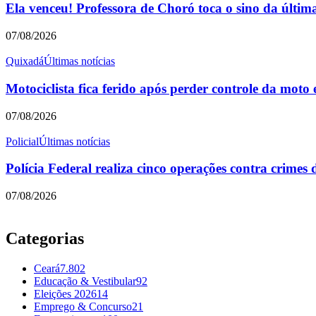
Ela venceu! Professora de Choró toca o sino da últim
07/08/2026
Quixadá
Últimas notícias
Motociclista fica ferido após perder controle da mot
07/08/2026
Policial
Últimas notícias
Polícia Federal realiza cinco operações contra crimes d
07/08/2026
Categorias
Ceará
7.802
Educação & Vestibular
92
Eleições 2026
14
Emprego & Concurso
21