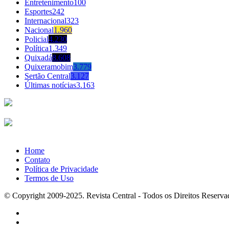
Entretenimento
100
Esportes
242
Internacional
323
Nacional
1.960
Policial
4.230
Política
1.349
Quixadá
8.608
Quixeramobim
3.779
Sertão Central
3.127
Últimas notícias
3.163
Home
Contato
Política de Privacidade
Termos de Uso
© Copyright 2009-2025. Revista Central - Todos os Direitos Reserva