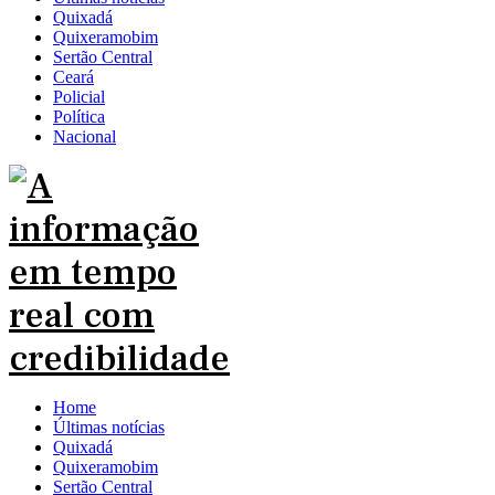
Quixadá
Quixeramobim
Sertão Central
Ceará
Policial
Política
Nacional
Home
Últimas notícias
Quixadá
Quixeramobim
Sertão Central