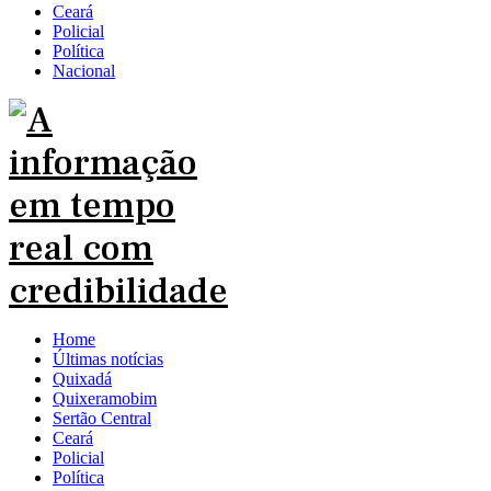
Ceará
Policial
Política
Nacional
Home
Últimas notícias
Quixadá
Quixeramobim
Sertão Central
Ceará
Policial
Política