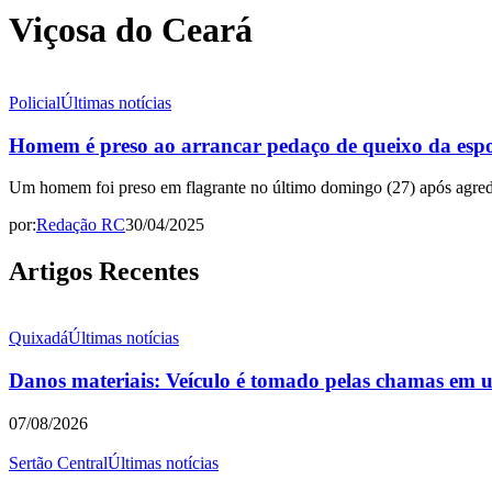
Viçosa do Ceará
Policial
Últimas notícias
Homem é preso ao arrancar pedaço de queixo da esp
Um homem foi preso em flagrante no último domingo (27) após agredir
por:
Redação RC
30/04/2025
Artigos Recentes
Quixadá
Últimas notícias
Danos materiais: Veículo é tomado pelas chamas em u
07/08/2026
Sertão Central
Últimas notícias