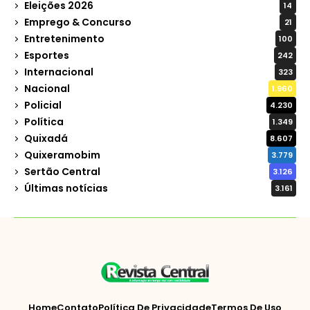
Eleições 2026
14
Emprego & Concurso
21
Entretenimento
100
Esportes
242
Internacional
323
Nacional
1.960
Policial
4.230
Política
1.349
Quixadá
8.607
Quixeramobim
3.779
Sertão Central
3.126
Últimas notícias
3.161
Home
Contato
Política De Privacidade
Termos De Uso