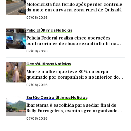
Motociclista fica ferido após perder controle
da moto em curva na zona rural de Quixadá
07/08/2026
Policial
Últimas Notícias
Polícia Federal realiza cinco operações
contra crimes de abuso sexual infantil na
internet
07/08/2026
Ceará
Últimas Notícias
Morre mulher que teve 80% do corpo
queimado por companheiro no interior do
Ceará
07/08/2026
Sertão Central
Últimas Notícias
Ibaretama é escolhida para sediar final do
Rally Forrageiras, evento agro organizado
pela CNA
07/08/2026