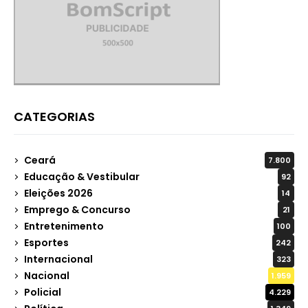
CATEGORIAS
Ceará
7.800
Educação & Vestibular
92
Eleições 2026
14
Emprego & Concurso
21
Entretenimento
100
Esportes
242
Internacional
323
Nacional
1.959
Policial
4.229