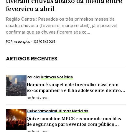
tiveram chuvas abaixo da média entre
fevereiro a abril
Região Central: Passados os três primeiros meses da
quadra chuvosa (fevereiro, março e abril), já é possível
confirmar que as chuvas ficaram abaixo...
POR:
REDAÇÃO
02/05/2025
ARTIGOS RECENTES
Policial
Últimas Notícias
Homem é suspeito de incendiar casa com
ex-companheira e filha adolescente dentro
do imóvel
06/08/2026
Quixeramobim
Últimas Notícias
Quixeramobim: MPCE recomenda medidas
de segurança para eventos com público
acima de mil pessoas