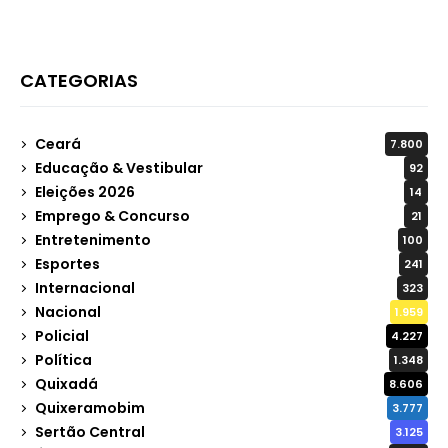
CATEGORIAS
Ceará
7.800
Educação & Vestibular
92
Eleições 2026
14
Emprego & Concurso
21
Entretenimento
100
Esportes
241
Internacional
323
Nacional
1.959
Policial
4.227
Política
1.348
Quixadá
8.606
Quixeramobim
3.777
Sertão Central
3.125