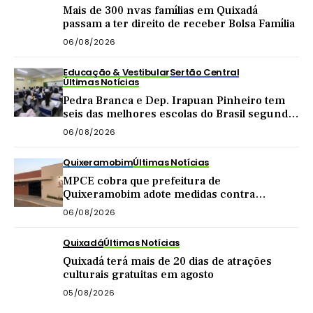
Mais de 300 nvas famílias em Quixadá
passam a ter direito de receber Bolsa Família
06/08/2026
Educação & Vestibular
Sertão Central
Últimas Notícias
Pedra Branca e Dep. Irapuan Pinheiro tem
seis das melhores escolas do Brasil segundo
MEC
06/08/2026
Quixeramobim
Últimas Notícias
MPCE cobra que prefeitura de
Quixeramobim adote medidas contra
poluição sonora em casa de forró
06/08/2026
Quixadá
Últimas Notícias
Quixadá terá mais de 20 dias de atrações
culturais gratuitas em agosto
05/08/2026