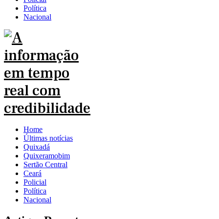
Política
Nacional
Home
Últimas notícias
Quixadá
Quixeramobim
Sertão Central
Ceará
Policial
Política
Nacional