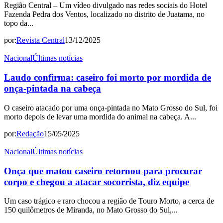
Região Central – Um vídeo divulgado nas redes sociais do Hotel
Fazenda Pedra dos Ventos, localizado no distrito de Juatama, no
topo da...
por:
Revista Central
13/12/2025
Nacional
Últimas notícias
Laudo confirma: caseiro foi morto por mordida de
onça-pintada na cabeça
O caseiro atacado por uma onça-pintada no Mato Grosso do Sul, foi
morto depois de levar uma mordida do animal na cabeça. A...
por:
Redação
15/05/2025
Nacional
Últimas notícias
Onça que matou caseiro retornou para procurar
corpo e chegou a atacar socorrista, diz equipe
Um caso trágico e raro chocou a região de Touro Morto, a cerca de
150 quilômetros de Miranda, no Mato Grosso do Sul,...