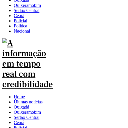
Quixadá
Quixeramobim
Sertão Central
Ceará
Policial
Política
Nacional
Home
Últimas notícias
Quixadá
Quixeramobim
Sertão Central
Ceará
Policial