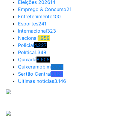
Eleições 2026
14
Emprego & Concurso
21
Entretenimento
100
Esportes
241
Internacional
323
Nacional
1.959
Policial
4.227
Política
1.348
Quixadá
8.605
Quixeramobim
3.776
Sertão Central
3.124
Últimas notícias
3.146