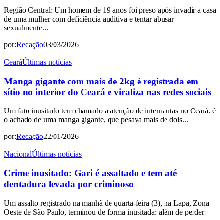
Região Central: Um homem de 19 anos foi preso após invadir a casa
de uma mulher com deficiência auditiva e tentar abusar
sexualmente...
por:
Redação
03/03/2026
Ceará
Últimas notícias
Manga gigante com mais de 2kg é registrada em
sítio no interior do Ceará e viraliza nas redes sociais
Um fato inusitado tem chamado a atenção de internautas no Ceará: é
o achado de uma manga gigante, que pesava mais de dois...
por:
Redação
22/01/2026
Nacional
Últimas notícias
Crime inusitado: Gari é assaltado e tem até
dentadura levada por criminoso
Um assalto registrado na manhã de quarta-feira (3), na Lapa, Zona
Oeste de São Paulo, terminou de forma inusitada: além de perder