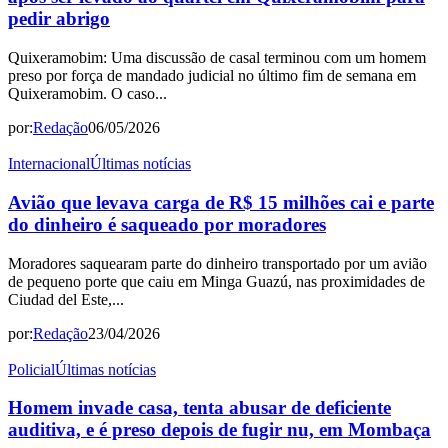
pedir abrigo
Quixeramobim: Uma discussão de casal terminou com um homem
preso por força de mandado judicial no último fim de semana em
Quixeramobim. O caso...
por:
Redação
06/05/2026
Internacional
Últimas notícias
Avião que levava carga de R$ 15 milhões cai e parte
do dinheiro é saqueado por moradores
Moradores saquearam parte do dinheiro transportado por um avião
de pequeno porte que caiu em Minga Guazú, nas proximidades de
Ciudad del Este,...
por:
Redação
23/04/2026
Policial
Últimas notícias
Homem invade casa, tenta abusar de deficiente
auditiva, e é preso depois de fugir nu, em Mombaça