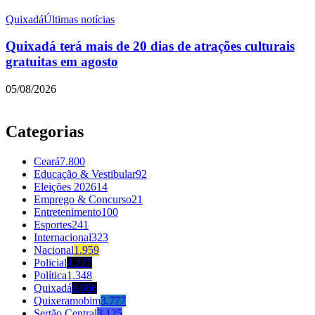
Quixadá
Últimas notícias
Quixadá terá mais de 20 dias de atrações culturais
gratuitas em agosto
05/08/2026
Categorias
Ceará
7.800
Educação & Vestibular
92
Eleições 2026
14
Emprego & Concurso
21
Entretenimento
100
Esportes
241
Internacional
323
Nacional
1.959
Policial
4.227
Política
1.348
Quixadá
8.606
Quixeramobim
3.777
Sertão Central
3.125