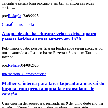
calcinha e peruca loira próximo a um bar, viralizou nas redes
sociais...
por:
Redação
13/08/2025
Ceará
Últimas notícias
Ataque de abelhas durante velório deixa quatro
pessoas feridas e atrasa enterro em 1h30
Pelo menos quatro pessoas ficaram feridas após serem atacadas por
um enxame de abelhas, no bairro Bezerra e Sousa, em Tauá, no
interior...
por:
Redação
04/08/2025
Internacional
Últimas notícias
Mulher se interna para fazer laqueadura mas sai do
hospital com perna amputada e transplante de
coração
Uma cirurgia de laqueadura, realizada em 9 de junho deste ano, na
cidade de Neuquén, na Argentina, resultou em uma série de