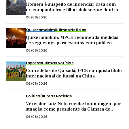
Homem é suspeito de incendiar casa com
ex-companheira e filha adolescente dentro
do imóvel
06/08/2026
Quixeramobim
Últimas Notícias
Quixeramobim: MPCE recomenda medidas
de segurança para eventos com público
acima de mil pessoas
06/08/2026
Esportes
Últimas Notícias
Com atletas de Quixadá, IFCE conquista título
internacional de futsal na China
06/08/2026
Política
Últimas Notícias
Vereador Luiz Neto recebe homenagem por
atuação como presidente da Câmara de
Quixadá
06/08/2026