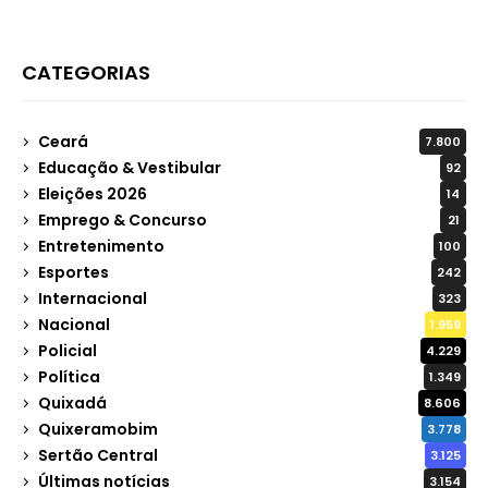
CATEGORIAS
Ceará
7.800
Educação & Vestibular
92
Eleições 2026
14
Emprego & Concurso
21
Entretenimento
100
Esportes
242
Internacional
323
Nacional
1.959
Policial
4.229
Política
1.349
Quixadá
8.606
Quixeramobim
3.778
Sertão Central
3.125
Últimas notícias
3.154