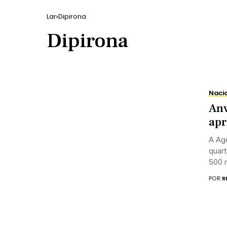
Lar
Dipirona
Dipirona
Naci
Anv
apr
A Agê
quart
500 
POR:
R