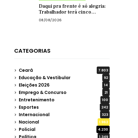
Daqui pra frente é só alegria:
Trabalhador terá cinco
feriadões até o final do ano
08/08/2026
CATEGORIAS
Ceará
7.803
Educação & Vestibular
92
Eleições 2026
14
Emprego & Concurso
21
Entretenimento
100
Esportes
242
Internacional
323
Nacional
1.962
Policial
4.230
Política
1.349