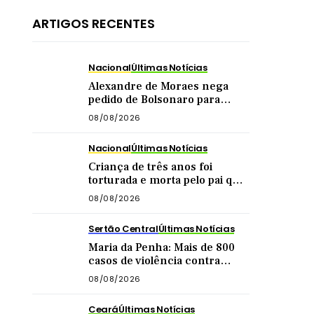
ARTIGOS RECENTES
Nacional
Últimas Notícias
Alexandre de Moraes nega
pedido de Bolsonaro para
receber visita dos filhos no dia
08/08/2026
dos pais
Nacional
Últimas Notícias
Criança de três anos foi
torturada e morta pelo pai que
é advogado e se negava pagar
08/08/2026
pensão
Sertão Central
Últimas Notícias
Maria da Penha: Mais de 800
casos de violência contra
mulher foram registrados no
08/08/2026
Sertão Central este ano
Ceará
Últimas Notícias