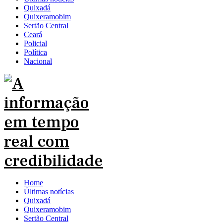
Quixadá
Quixeramobim
Sertão Central
Ceará
Policial
Política
Nacional
Home
Últimas notícias
Quixadá
Quixeramobim
Sertão Central