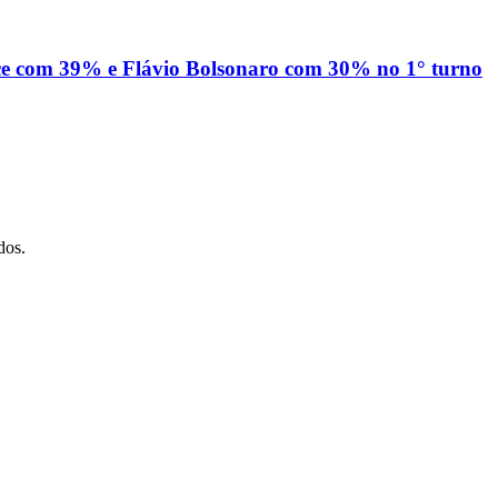
ece com 39% e Flávio Bolsonaro com 30% no 1° turno
dos.