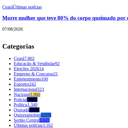
Ceará
Últimas notícias
Morre mulher que teve 80% do corpo queimado por c
07/08/2026
Categorias
Ceará
7.802
Educação & Vestibular
92
Eleições 2026
14
Emprego & Concurso
21
Entretenimento
100
Esportes
242
Internacional
323
Nacional
1.960
Policial
4.230
Política
1.349
Quixadá
8.607
Quixeramobim
3.779
Sertão Central
3.127
Últimas notícias
3.162