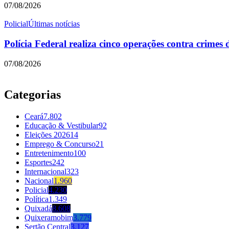
07/08/2026
Policial
Últimas notícias
Polícia Federal realiza cinco operações contra crimes d
07/08/2026
Categorias
Ceará
7.802
Educação & Vestibular
92
Eleições 2026
14
Emprego & Concurso
21
Entretenimento
100
Esportes
242
Internacional
323
Nacional
1.960
Policial
4.230
Política
1.349
Quixadá
8.608
Quixeramobim
3.779
Sertão Central
3.127