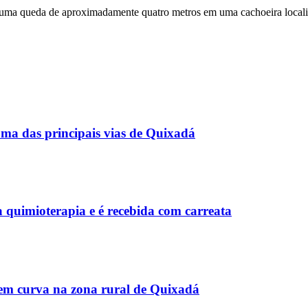
 uma queda de aproximadamente quatro metros em uma cachoeira locali
ma das principais vias de Quixadá
a quimioterapia e é recebida com carreata
o em curva na zona rural de Quixadá