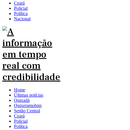
Ceará
Policial
Política
Nacional
Home
Últimas notícias
Quixadá
Quixeramobim
Sertão Central
Ceará
Policial
Política