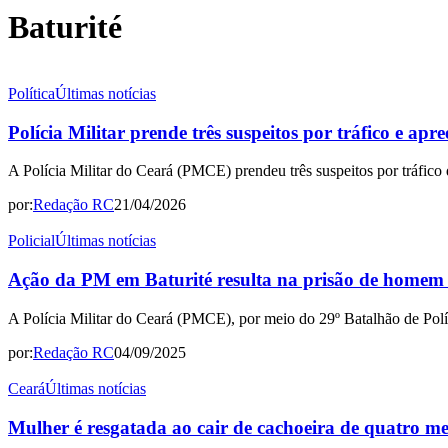
Baturité
Política
Últimas notícias
Polícia Militar prende três suspeitos por tráfico e apre
A Polícia Militar do Ceará (PMCE) prendeu três suspeitos por tráfico d
por:
Redação RC
21/04/2026
Policial
Últimas notícias
Ação da PM em Baturité resulta na prisão de homem e 
A Polícia Militar do Ceará (PMCE), por meio do 29º Batalhão de Políc
por:
Redação RC
04/09/2025
Ceará
Últimas notícias
Mulher é resgatada ao cair de cachoeira de quatro me