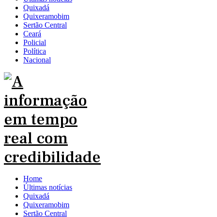
Quixadá
Quixeramobim
Sertão Central
Ceará
Policial
Política
Nacional
Home
Últimas notícias
Quixadá
Quixeramobim
Sertão Central