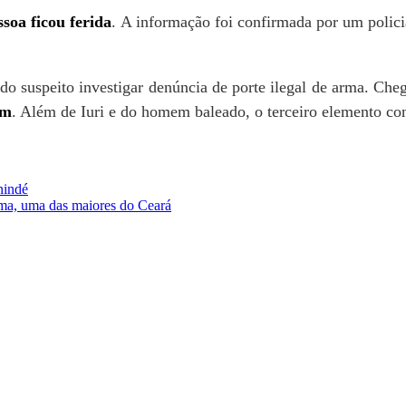
soa ficou ferida
.
A informação foi confirmada por
um
polici
do suspeito investigar denúncia de porte ilegal de arma. Che
am
. Além de Iuri e do homem baleado, o terceiro elemento con
nindé
ma, uma das maiores do Ceará