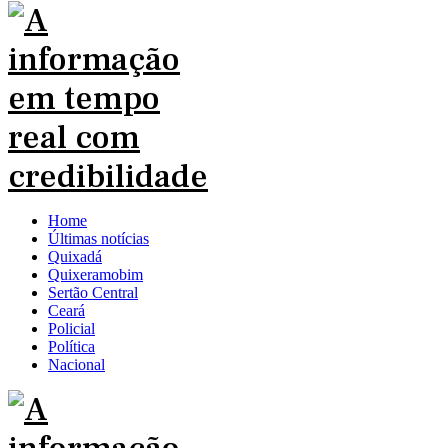
Home
Últimas notícias
Quixadá
Quixeramobim
Sertão Central
Ceará
Policial
Política
Nacional