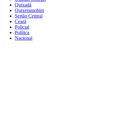
Quixadá
Quixeramobim
Sertão Central
Ceará
Policial
Política
Nacional