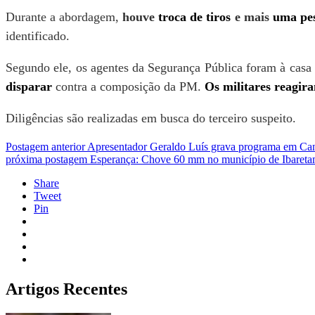
Durante a abordagem,
houve
troca de tiros
e mais
uma pes
identificado.
Segundo ele, os agentes da Segurança Pública foram à casa 
disparar
contra a composição da PM.
Os militares reagir
Diligências são realizadas em busca do terceiro suspeito.
Postagem anterior
Apresentador Geraldo Luís grava programa em Ca
próxima postagem
Esperança: Chove 60 mm no município de Ibareta
Share
Tweet
Pin
Artigos Recentes