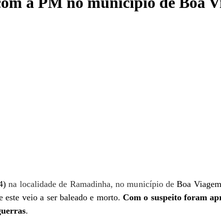
 com a PM no município de Boa 
24)
na localidade de Ramadinha, no município de
Boa Viagem,
e este veio a ser baleado e morto.
Com o suspeito foram apr
guerras
.