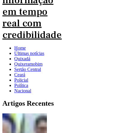
Home
Últimas notícias
Quixadá
Quixeramobim
Sertão Central
Ceará
Policial
Política
Nacional
Artigos Recentes