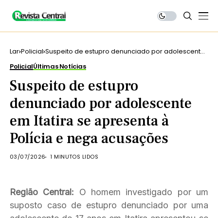
Lar
Policial
Suspeito de estupro denunciado por adolescente
em Itatira se apresenta à Polícia e nega
Policial
Últimas Notícias
acusações
Suspeito de estupro
denunciado por adolescente
em Itatira se apresenta à
Polícia e nega acusações
03/07/2026
1 MINUTOS LIDOS
Região Central:
O homem investigado por um
suposto caso de estupro denunciado por uma