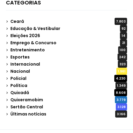
CATEGORIAS
Ceará
7.803
Educação & Vestibular
92
Eleições 2026
14
Emprego & Concurso
21
Entretenimento
100
Esportes
242
Internacional
323
Nacional
1.961
Policial
4.230
Política
1.349
Quixadá
8.608
Quixeramobim
3.779
Sertão Central
3.128
Últimas notícias
3.166