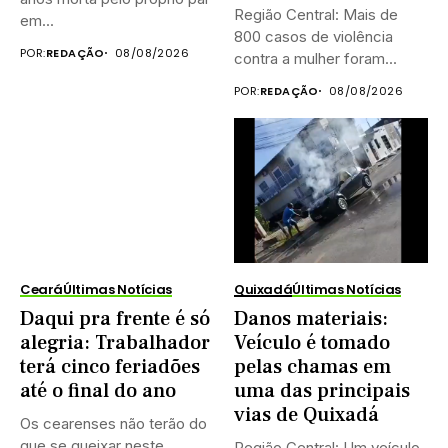
Região Central: Mais de
em...
800 casos de violência
POR:
REDAÇÃO
08/08/2026
contra a mulher foram...
POR:
REDAÇÃO
08/08/2026
Ceará
Últimas Notícias
Quixadá
Últimas Notícias
Daqui pra frente é só
Danos materiais:
alegria: Trabalhador
Veículo é tomado
terá cinco feriadões
pelas chamas em
até o final do ano
uma das principais
vias de Quixadá
Os cearenses não terão do
que se queixar neste
Região Central: Um veículo