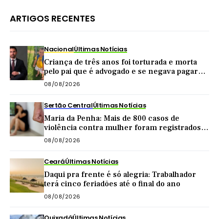
ARTIGOS RECENTES
Nacional
Últimas Notícias
Criança de três anos foi torturada e morta
pelo pai que é advogado e se negava pagar
pensão
08/08/2026
Sertão Central
Últimas Notícias
Maria da Penha: Mais de 800 casos de
violência contra mulher foram registrados
no Sertão Central este ano
08/08/2026
Ceará
Últimas Notícias
Daqui pra frente é só alegria: Trabalhador
terá cinco feriadões até o final do ano
08/08/2026
Quixadá
Últimas Notícias