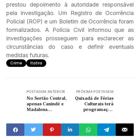
prestou depoimento à autoridade responsável
pela investigação. Um Registro de Ocorrência
Policial (ROP) e um Boletim de Ocorrência foram
formalizados. A Polícia Civil informou que as
investigações prosseguem para esclarecer as
circunstâncias do caso e definir eventuais
medidas futuras.
Crime
Itatira
POSTAGEM ANTERIOR
PRÓXIMA POSTAGEM
No Sertão Central,
Quixadá de Férias
apenas Canindé e
Culturais terá
Madalena
programação
receberam novos
gratuita durante
veículos da saúde
todo o mês de julho
entregues por Lula
no Ceará