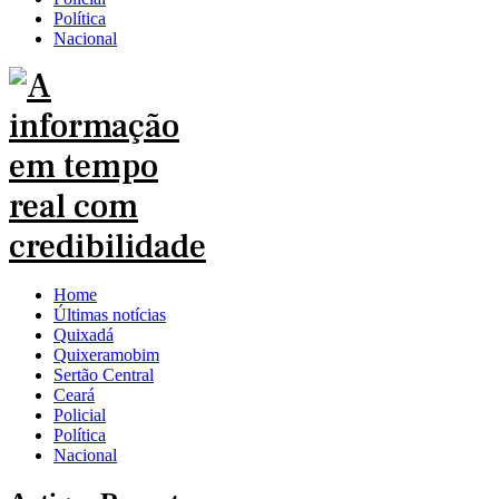
Política
Nacional
Home
Últimas notícias
Quixadá
Quixeramobim
Sertão Central
Ceará
Policial
Política
Nacional