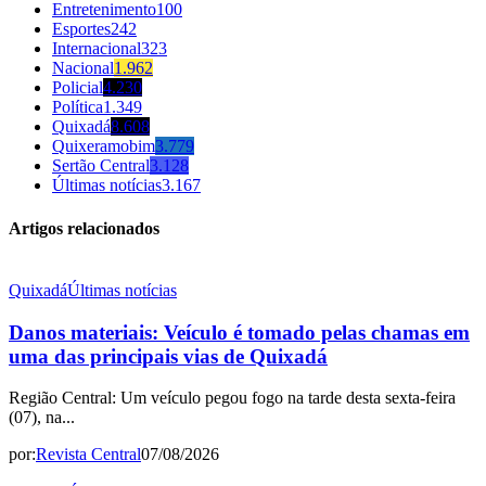
Entretenimento
100
Esportes
242
Internacional
323
Nacional
1.962
Policial
4.230
Política
1.349
Quixadá
8.608
Quixeramobim
3.779
Sertão Central
3.128
Últimas notícias
3.167
Artigos relacionados
Quixadá
Últimas notícias
Danos materiais: Veículo é tomado pelas chamas em
uma das principais vias de Quixadá
Região Central: Um veículo pegou fogo na tarde desta sexta-feira
(07), na...
por:
Revista Central
07/08/2026