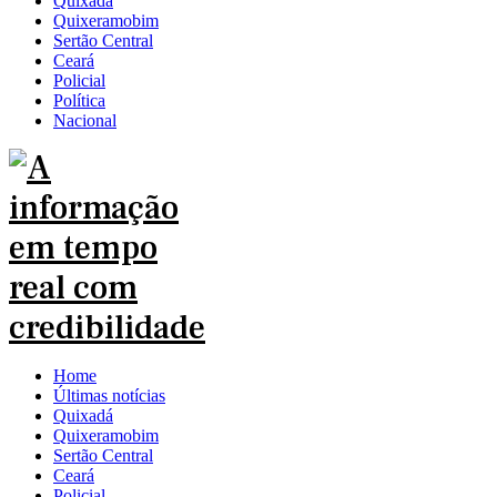
Quixadá
Quixeramobim
Sertão Central
Ceará
Policial
Política
Nacional
Home
Últimas notícias
Quixadá
Quixeramobim
Sertão Central
Ceará
Policial