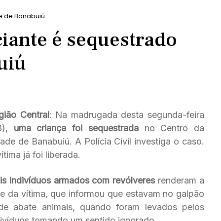
e de Banabuiú
iante é sequestrado
uiú
gião Central
: Na madrugada desta segunda-feira
8),
uma criança foi sequestrada
no Centro da
ade de Banabuiú. A Polícia Civil investiga o caso.
ítima já foi liberada.
is indivíduos armados com revólveres
renderam a
e da vítima, que informou que estavam no galpão
de abate animais, quando foram levados pelos
divíduos tomando um sentido ignorado.