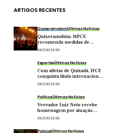
ARTIGOS RECENTES
Quixeramobim
Últimas Notícias
Quixeramobim: MPCE
recomenda medidas de
segurança para eventos com
06/08/2026
público acima de mil pessoas
Esportes
Últimas Notícias
Com atletas de Quixadá, IFCE
conquista título internacional
de futsal na China
06/08/2026
Política
Últimas Notícias
Vereador Luiz Neto recebe
homenagem por atuação
como presidente da Câmara
06/08/2026
de Quixadá
Policial
Últimas Notícias