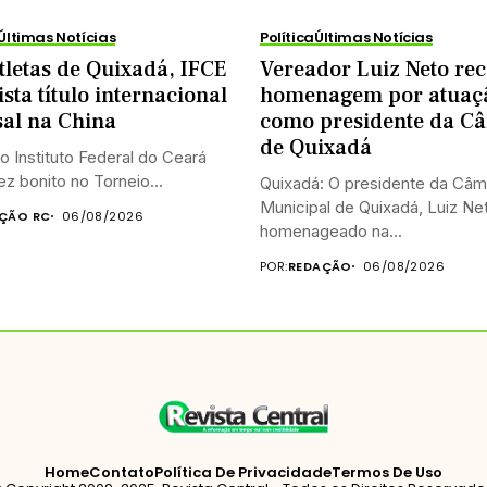
Últimas Notícias
Política
Últimas Notícias
letas de Quixadá, IFCE
Vereador Luiz Neto re
sta título internacional
homenagem por atuaç
sal na China
como presidente da C
de Quixadá
o Instituto Federal do Ceará
ez bonito no Torneio...
Quixadá: O presidente da Câm
Municipal de Quixadá, Luiz Net
ÇÃO RC
06/08/2026
homenageado na...
POR:
REDAÇÃO
06/08/2026
Home
Contato
Política De Privacidade
Termos De Uso