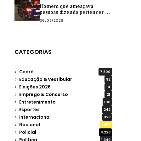
Homem que ameaçava
pessoas dizendo pertencer a
grupo criminoso é preso pelo
06/08/2026
BPRaio em Quixeramobim
CATEGORIAS
Ceará
7.800
Educação & Vestibular
92
Eleições 2026
14
Emprego & Concurso
21
Entretenimento
100
Esportes
242
Internacional
323
Nacional
1.959
Policial
4.228
Política
1.349