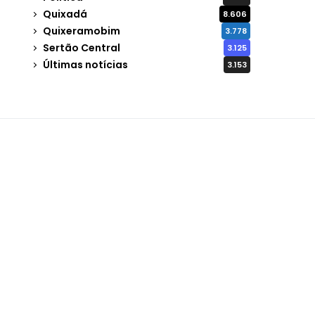
Quixadá
8.606
Quixeramobim
3.778
Sertão Central
3.125
Últimas notícias
3.153