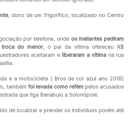
nte
, dono de um frigorífico, localizado no Centro
egociação por telefone, onde
os meliantes pediram
 troca do menor
, o pai da vítima ofereceu R$
uestradores aceitaram e
liberaram a vítima
na rua
sília.
da e a motocicleta ( Bros de cor azul ano 2018)
vam, também
foi levada como refém
pelos acusados
a estrada que liga Banabuiú a Solonópole.
tido de localizar e prender os indivíduos porém até