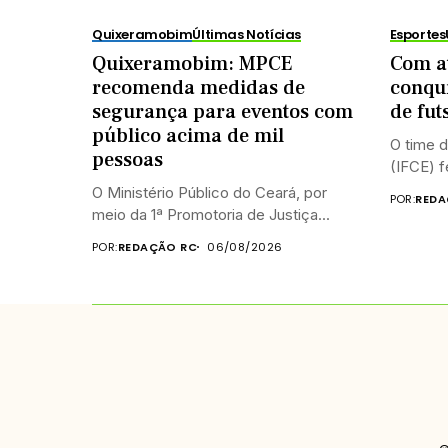
Quixeramobim
Últimas Notícias
Esportes
Quixeramobim: MPCE
Com at
recomenda medidas de
conqui
segurança para eventos com
de fut
público acima de mil
O time d
pessoas
(IFCE) f
O Ministério Público do Ceará, por
POR:
REDA
meio da 1ª Promotoria de Justiça...
POR:
REDAÇÃO RC
06/08/2026