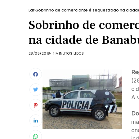
Lar
Sobrinho de comerciante é sequestrado na cidad
Sobrinho de comerc
na cidade de Banab
28/05/2018
1 MINUTOS LIDOS
Re
(2
cid
A v
Do
mã
on
in