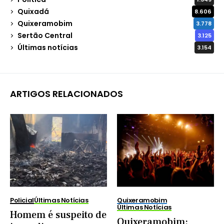
Quixadá
8.606
Quixeramobim
3.778
Sertão Central
3.125
Últimas notícias
3.154
ARTIGOS RELACIONADOS
Policial
Últimas Notícias
Quixeramobim
Últimas Notícias
Homem é suspeito de
Quixeramobim: