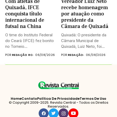
Com atletas de
Vereador Luiz Neto
Quixadá, IFCE
recebe homenagem
conquista título
por atuação como
internacional de
presidente da
futsal na China
Câmara de Quixadá
O time do Instituto Federal
Quixadá: O presidente da
do Ceará (IFCE) fez bonito
Câmara Municipal de
no Torneio...
Quixadá, Luiz Neto, foi
homenageado na...
POR:
REDAÇÃO RC
06/08/2026
POR:
REDAÇÃO
06/08/2026
Home
Contato
Política De Privacidade
Termos De Uso
© Copyright 2009-2025. Revista Central - Todos os Direitos
Reservados.