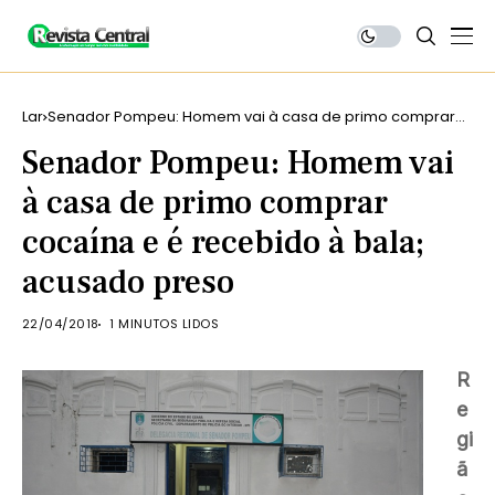
Lar
Senador Pompeu: Homem vai à casa de primo comprar
cocaína e é recebido à bala; acusado preso
Senador Pompeu: Homem vai
à casa de primo comprar
cocaína e é recebido à bala;
acusado preso
22/04/2018
1 MINUTOS LIDOS
R
e
gi
ã