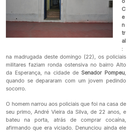
o
C
e
n
tr
al
:
na madrugada deste domingo (22), os policiais
militares faziam ronda ostensiva no bairro Alto
da Esperança, na cidade de
Senador Pompeu
,
quando se depararam com um jovem pedindo
socorro.
O homem narrou aos policiais que foi na casa de
seu primo, André Vieira da Silva, de 22 anos, e
bateu na porta, atrás de comprar cocaína,
afirmando que era viciado. Denunciou ainda ele