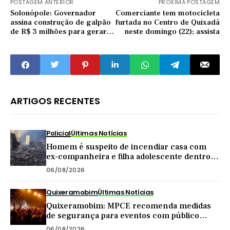
POSTAGEM ANTERIOR
PRÓXIMA POSTAGEM
Solonópole: Governador
Comerciante tem motocicleta
assina construção de galpão
furtada no Centro de Quixadá
de R$ 3 milhões para gerar
neste domingo (22); assista
até 800 empregos
ARTIGOS RECENTES
Policial
Últimas Notícias
Homem é suspeito de incendiar casa com
ex-companheira e filha adolescente dentro
do imóvel
06/08/2026
Quixeramobim
Últimas Notícias
Quixeramobim: MPCE recomenda medidas
de segurança para eventos com público
acima de mil pessoas
06/08/2026