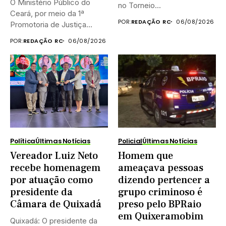
O Ministério Público do
no Torneio...
Ceará, por meio da 1ª
POR:
REDAÇÃO RC
06/08/2026
Promotoria de Justiça...
POR:
REDAÇÃO RC
06/08/2026
Política
Últimas Notícias
Policial
Últimas Notícias
Vereador Luiz Neto
Homem que
recebe homenagem
ameaçava pessoas
por atuação como
dizendo pertencer a
presidente da
grupo criminoso é
Câmara de Quixadá
preso pelo BPRaio
em Quixeramobim
Quixadá: O presidente da