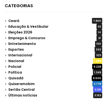
CATEGORIAS
Ceará
7.800
Educação & Vestibular
92
Eleições 2026
14
Emprego & Concurso
21
Entretenimento
100
Esportes
242
Internacional
323
Nacional
1.959
Policial
4.228
Política
1.349
Quixadá
8.606
Quixeramobim
3.778
Sertão Central
3.125
Últimas notícias
3.153