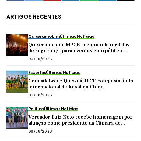
ARTIGOS RECENTES
Quixeramobim
Últimas Notícias
Quixeramobim: MPCE recomenda medidas
de segurança para eventos com público
acima de mil pessoas
06/08/2026
Esportes
Últimas Notícias
Com atletas de Quixadá, IFCE conquista título
internacional de futsal na China
06/08/2026
Política
Últimas Notícias
Vereador Luiz Neto recebe homenagem por
atuação como presidente da Câmara de
Quixadá
06/08/2026