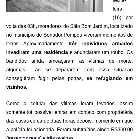
sexta-
feira
(16)
, por
volta das 03
h
, moradores d
o Sítio Bom Jardim, localizado
no município de Senador Pompeu viveram momentos de
terror. A
proximadamente
três indivíduos armados
invadiram uma residência
e
anunciaram um roubo. Os
bandidos ainda ameaçaram
as vítimas
de morte,
algumas ao
se depararem com essa situação
conseguiram
fugir pelas portas
,
se refugiando em
vizinhos.
Como o celular das vítimas foram levados,
assim
somente foi possível
entrar em contato com proprietária
das casas cerca de duas horas depois, momento em que
a polícia foi acionada. Fo
ram
subtraído
s
ainda
R$300,00
(
trezentos reais
)
e três ovelhas.