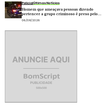
Policial
Últimas Notícias
Homem que ameaçava pessoas dizendo
pertencer a grupo criminoso é preso pelo
BPRaio em Quixeramobim
06/08/2026