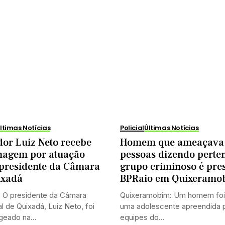
ltimas Notícias
Policial
Últimas Notícias
or Luiz Neto recebe
Homem que ameaçava
agem por atuação
pessoas dizendo perte
presidente da Câmara
grupo criminoso é pre
ixadá
BPRaio em Quixeramo
: O presidente da Câmara
Quixeramobim: Um homem foi
l de Quixadá, Luiz Neto, foi
uma adolescente apreendida 
eado na...
equipes do...