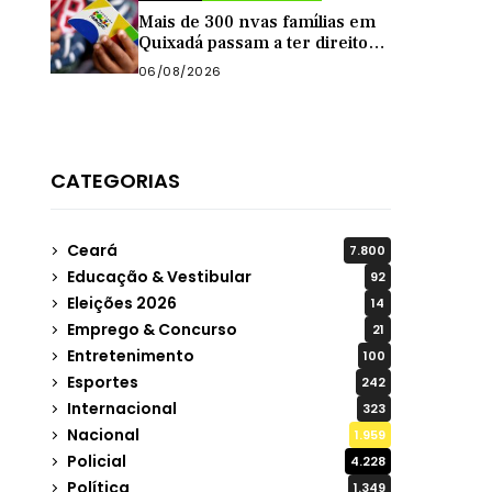
Mais de 300 nvas famílias em
Quixadá passam a ter direito
de receber Bolsa Família
06/08/2026
CATEGORIAS
Ceará
7.800
Educação & Vestibular
92
Eleições 2026
14
Emprego & Concurso
21
Entretenimento
100
Esportes
242
Internacional
323
Nacional
1.959
Policial
4.228
Política
1.349