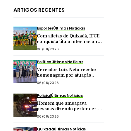
ARTIGOS RECENTES
Esportes
Últimas Notícias
Com atletas de Quixadá, IFCE
conquista título internacional
de futsal na China
06/08/2026
Política
Últimas Notícias
Vereador Luiz Neto recebe
homenagem por atuação
como presidente da Câmara
06/08/2026
de Quixadá
Policial
Últimas Notícias
Homem que ameaçava
pessoas dizendo pertencer a
grupo criminoso é preso pelo
06/08/2026
BPRaio em Quixeramobim
Quixadá
Últimas Notícias