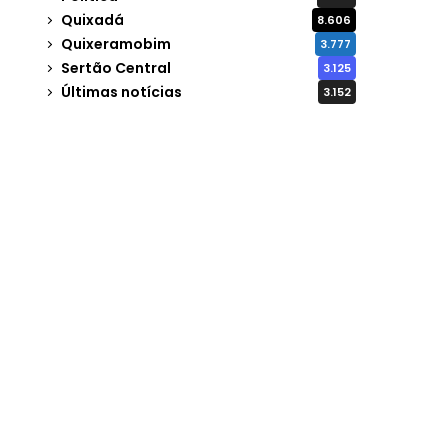
Quixadá
8.606
Quixeramobim
3.777
Sertão Central
3.125
Últimas notícias
3.152