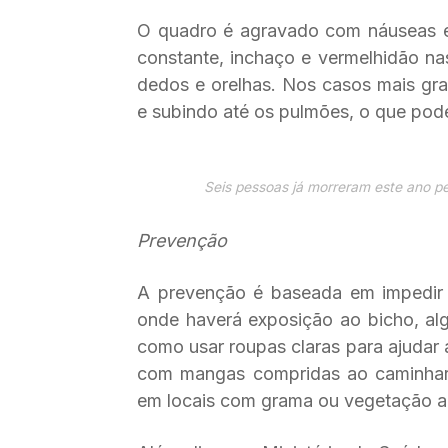
O quadro é agravado com náuseas e 
constante, inchaço e vermelhidão n
dedos e orelhas. Nos casos mais gra
e subindo até os pulmões, o que pode
Seis pessoas já morreram este ano pel
Prevenção
A prevenção é baseada em impedir 
onde haverá exposição ao bicho, al
como usar roupas claras para ajudar a 
com mangas compridas ao caminhar 
em locais com grama ou vegetação alt