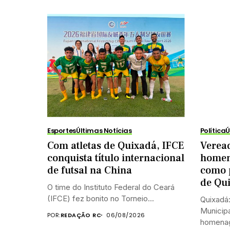
Esportes
Últimas Notícias
Política
Ú
Com atletas de Quixadá, IFCE
Veread
conquista título internacional
homen
de futsal na China
como 
de Qu
O time do Instituto Federal do Ceará
(IFCE) fez bonito no Torneio...
Quixadá
Municipa
POR:
REDAÇÃO RC
06/08/2026
homenag