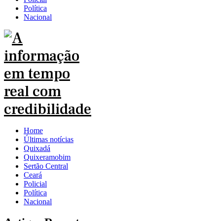
Política
Nacional
Home
Últimas notícias
Quixadá
Quixeramobim
Sertão Central
Ceará
Policial
Política
Nacional