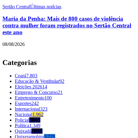
Sertão Central
Últimas notícias
Maria da Penha: Mais de 800 casos de violência
contra mulher foram registrados no Sertão Central
este ano
08/08/2026
Categorias
Ceará
7.803
Educação & Vestibular
92
Eleições 2026
14
Emprego & Concurso
21
Entretenimento
100
Esportes
242
Internacional
323
Nacional
1.962
Policial
4.230
Política
1.349
Quixadá
8.609
Quixeramobim
3.779