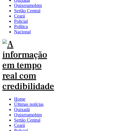
Quixadá
Quixeramobim
Sertão Central
Ceará
Policial
Política
Nacional
Home
Últimas notícias
Quixadá
Quixeramobim
Sertão Central
Ceará
Policial