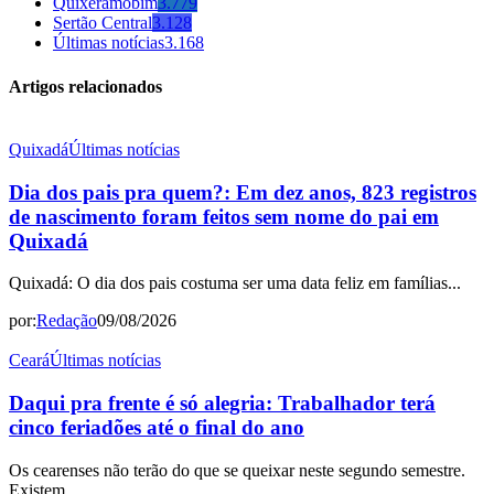
Quixeramobim
3.779
Sertão Central
3.128
Últimas notícias
3.168
Artigos relacionados
Quixadá
Últimas notícias
Dia dos pais pra quem?: Em dez anos, 823 registros
de nascimento foram feitos sem nome do pai em
Quixadá
Quixadá: O dia dos pais costuma ser uma data feliz em famílias...
por:
Redação
09/08/2026
Ceará
Últimas notícias
Daqui pra frente é só alegria: Trabalhador terá
cinco feriadões até o final do ano
Os cearenses não terão do que se queixar neste segundo semestre.
Existem...