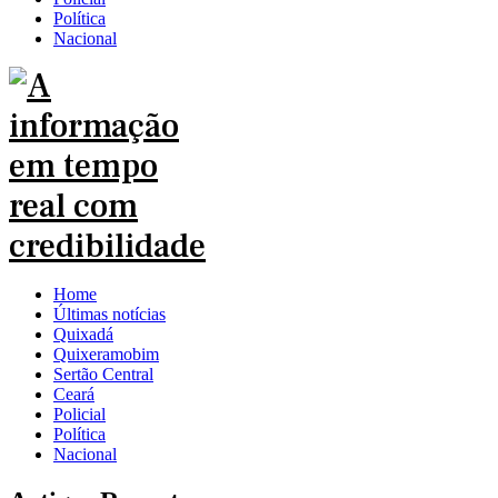
Política
Nacional
Home
Últimas notícias
Quixadá
Quixeramobim
Sertão Central
Ceará
Policial
Política
Nacional