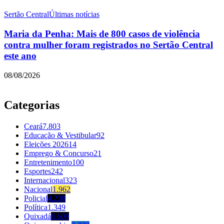
Sertão Central
Últimas notícias
Maria da Penha: Mais de 800 casos de violência
contra mulher foram registrados no Sertão Central
este ano
08/08/2026
Categorias
Ceará
7.803
Educação & Vestibular
92
Eleições 2026
14
Emprego & Concurso
21
Entretenimento
100
Esportes
242
Internacional
323
Nacional
1.962
Policial
4.230
Política
1.349
Quixadá
8.609