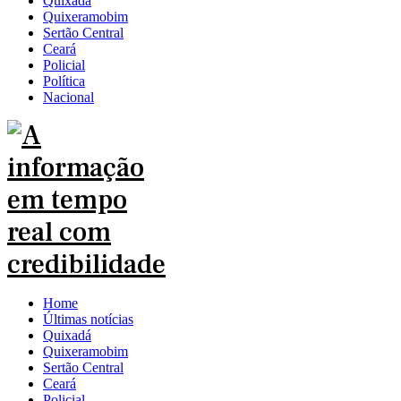
Quixadá
Quixeramobim
Sertão Central
Ceará
Policial
Política
Nacional
Home
Últimas notícias
Quixadá
Quixeramobim
Sertão Central
Ceará
Policial