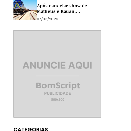
Após cancelar show de
Matheus e Kauan,
Quixeramobim anuncia vagão
07/08/2026
da Transnordestina como
atração de aniversário do
município
CATEGORIAS