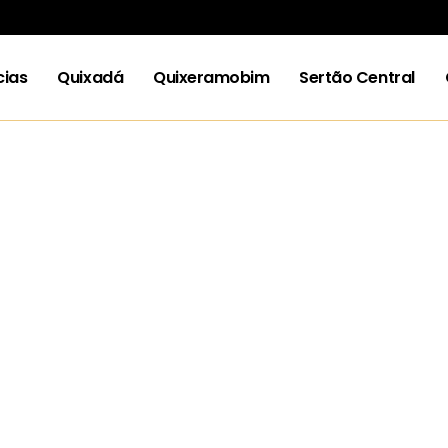
cias
Quixadá
Quixeramobim
Sertão Central