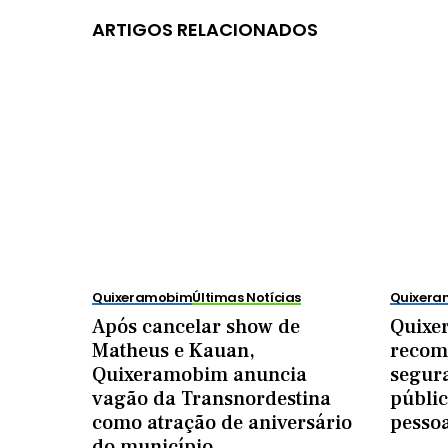
ARTIGOS RELACIONADOS
Quixeramobim
Últimas Notícias
Quixer
Após cancelar show de
Quixe
Matheus e Kauan,
recom
Quixeramobim anuncia
segur
vagão da Transnordestina
públic
como atração de aniversário
pesso
do município