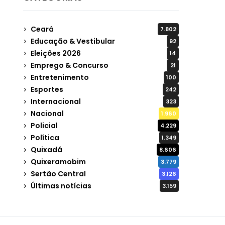
Ceará
7.802
Educação & Vestibular
92
Eleições 2026
14
Emprego & Concurso
21
Entretenimento
100
Esportes
242
Internacional
323
Nacional
1.960
Policial
4.229
Política
1.349
Quixadá
8.606
Quixeramobim
3.779
Sertão Central
3.126
Últimas notícias
3.159