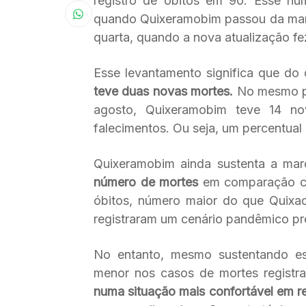
registro de óbitos em 90. Esse núm
quando Quixeramobim passou da mar
quarta, quando a nova atualização fe
Esse levantamento significa que do
teve duas novas mortes.
No mesmo pe
agosto, Quixeramobim teve 14 n
falecimentos. Ou seja, um percentua
Quixeramobim ainda sustenta a mar
número de mortes
em comparação co
óbitos, número maior do que Quixa
registraram um cenário pandêmico p
No entanto, mesmo sustentando ess
menor nos casos de mortes registr
numa situação mais confortável em re