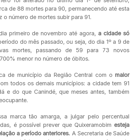
ero foi alterado no último dia 1º de setembro,
ca de 88 mortes para 90, permanecendo até esta
z o número de mortes subir para 91.
 dia primeiro de novembro até agora,
a cidade só
ríodo do mês passado, ou seja, do dia 1º a 9 de
ovas mortes, passando de 59 para 73 novos
l 700% menor no número de óbitos.
ca de município da Região Central com o
maior
m todos os demais municípios: a cidade tem 91
dá e do que Canindé, que meses antes, também
reocupante.
a marca tão amarga, a julgar pelo percentual
adas, é possível prever que Quixeramobim
esteja
lação a período anteriores.
A Secretaria de Saúde