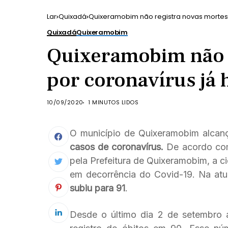
Lar
Quixadá
Quixeramobim não registra novas mortes
Quixadá
Quixeramobim
Quixeramobim não 
por coronavírus já
10/09/2020
1 MINUTOS LIDOS
O município de Quixeramobim alcan
casos de coronavírus.
De acordo com
pela Prefeitura de Quixeramobim, a c
em decorrência do Covid-19. Na atua
subiu para 91
.
Desde o último dia 2 de setembro at