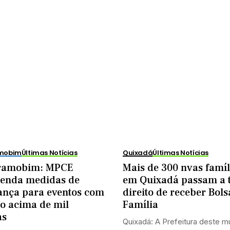
amobim
Últimas Notícias
Quixadá
Últimas Notícias
ramobim: MPCE
Mais de 300 nvas famíl
enda medidas de
em Quixadá passam a 
ança para eventos com
direito de receber Bols
o acima de mil
Família
as
Quixadá: A Prefeitura deste mu