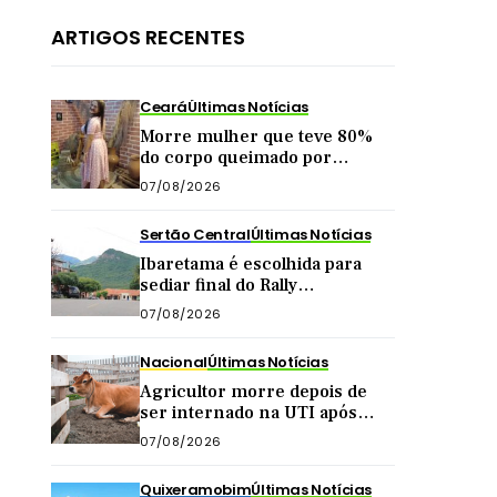
ARTIGOS RECENTES
Ceará
Últimas Notícias
Morre mulher que teve 80%
do corpo queimado por
companheiro no interior do
07/08/2026
Ceará
Sertão Central
Últimas Notícias
Ibaretama é escolhida para
sediar final do Rally
Forrageiras, evento agro
07/08/2026
organizado pela CNA
Nacional
Últimas Notícias
Agricultor morre depois de
ser internado na UTI após
levar ‘marrada’ de vaca
07/08/2026
enquanto tirava leite
Quixeramobim
Últimas Notícias