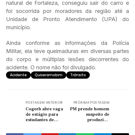
natural de Fortaleza, conseguiu sair do carro e
foi socorrida por moradores da região até a
Unidade de Pronto Atendimento (UPA) do
município.
Ainda conforme as informações da Polícia
Militar, ela teve queimaduras em diversas partes
do corpo e múltiplas lesões decorrentes do
acidente. O nome não foi divulgado.
Acidente
Quixeramobim
Trânsito
POSTAGEM ANTERIOR
PRÓXIMA POSTAGEM
Cogerh abre vaga
PM prende homem
de estágio para
suspeito de
estudantes de
produzir e
Administração em
compartilhar
Quixeramobim;
imagens de