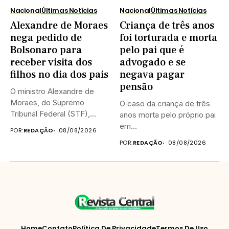
Nacional
Últimas Notícias
Nacional
Últimas Notícias
Alexandre de Moraes
Criança de três anos
nega pedido de
foi torturada e morta
Bolsonaro para
pelo pai que é
receber visita dos
advogado e se
filhos no dia dos pais
negava pagar
pensão
O ministro Alexandre de
Moraes, do Supremo
O caso da criança de três
Tribunal Federal (STF),
anos morta pelo próprio pai
negou neste...
em...
POR:
REDAÇÃO
08/08/2026
POR:
REDAÇÃO
08/08/2026
Home
Contato
Política De Privacidade
Termos De Uso