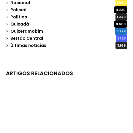
Nacional
1.962
Policial
4.230
Política
1.349
Quixadá
8.609
Quixeramobim
3.779
Sertão Central
3.128
Últimas notícias
3.169
ARTIGOS RELACIONADOS