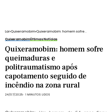
Lar
Quixeramobim
Quixeramobim: homem sofre
queimaduras e politraumatismo após
Quixeramobim
Últimas Notícias
capotamento seguido de incêndio na
zona rural
Quixeramobim: homem sofre
queimaduras e
politraumatismo após
capotamento seguido de
incêndio na zona rural
24/07/2025
1 MINUTOS LIDOS