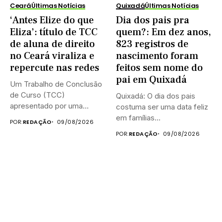
Ceará
Últimas Notícias
Quixadá
Últimas Notícias
‘Antes Elize do que
Dia dos pais pra
Eliza’: título de TCC
quem?: Em dez anos,
de aluna de direito
823 registros de
no Ceará viraliza e
nascimento foram
repercute nas redes
feitos sem nome do
pai em Quixadá
Um Trabalho de Conclusão
de Curso (TCC)
Quixadá: O dia dos pais
apresentado por uma
costuma ser uma data feliz
estudante de...
em famílias...
POR:
REDAÇÃO
09/08/2026
POR:
REDAÇÃO
09/08/2026