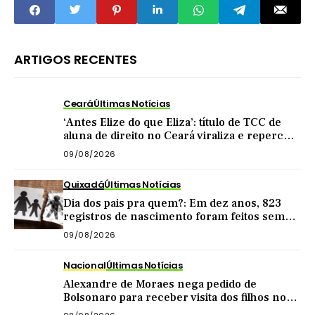
inscrições até 31 de
pornografia infantil
julho
em São Benedito
ARTIGOS RECENTES
Ceará
Últimas Notícias
‘Antes Elize do que Eliza’: título de TCC de
aluna de direito no Ceará viraliza e repercute
nas redes
09/08/2026
Quixadá
Últimas Notícias
Dia dos pais pra quem?: Em dez anos, 823
registros de nascimento foram feitos sem
nome do pai em Quixadá
09/08/2026
Nacional
Últimas Notícias
Alexandre de Moraes nega pedido de
Bolsonaro para receber visita dos filhos no
dia dos pais