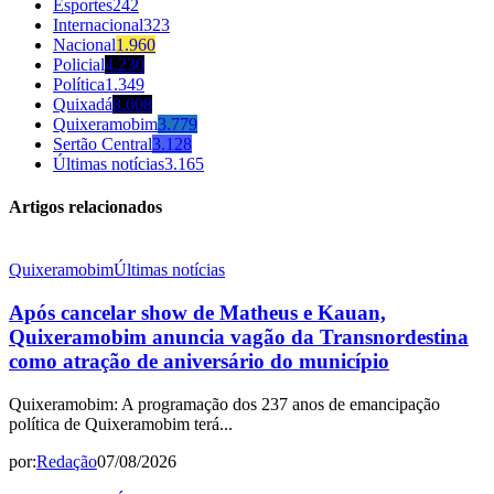
Esportes
242
Internacional
323
Nacional
1.960
Policial
4.230
Política
1.349
Quixadá
8.608
Quixeramobim
3.779
Sertão Central
3.128
Últimas notícias
3.165
Artigos relacionados
Quixeramobim
Últimas notícias
Após cancelar show de Matheus e Kauan,
Quixeramobim anuncia vagão da Transnordestina
como atração de aniversário do município
Quixeramobim: A programação dos 237 anos de emancipação
política de Quixeramobim terá...
por:
Redação
07/08/2026