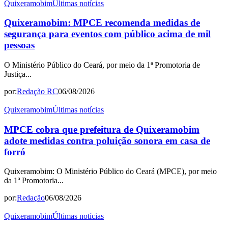
Quixeramobim
Últimas notícias
Quixeramobim: MPCE recomenda medidas de
segurança para eventos com público acima de mil
pessoas
O Ministério Público do Ceará, por meio da 1ª Promotoria de
Justiça...
por:
Redação RC
06/08/2026
Quixeramobim
Últimas notícias
MPCE cobra que prefeitura de Quixeramobim
adote medidas contra poluição sonora em casa de
forró
Quixeramobim: O Ministério Público do Ceará (MPCE), por meio
da 1ª Promotoria...
por:
Redação
06/08/2026
Quixeramobim
Últimas notícias