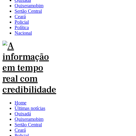
Quixadá
Quixeramobim
Sertão Central
Ceará
Policial
Política
Nacional
Home
Últimas notícias
Quixadá
Quixeramobim
Sertão Central
Ceará
Policial