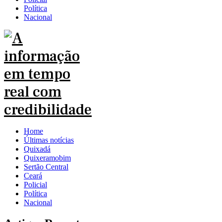
Política
Nacional
Home
Últimas notícias
Quixadá
Quixeramobim
Sertão Central
Ceará
Policial
Política
Nacional