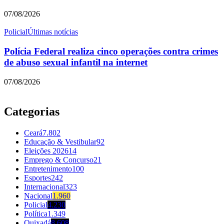
07/08/2026
Policial
Últimas notícias
Polícia Federal realiza cinco operações contra crimes
de abuso sexual infantil na internet
07/08/2026
Categorias
Ceará
7.802
Educação & Vestibular
92
Eleições 2026
14
Emprego & Concurso
21
Entretenimento
100
Esportes
242
Internacional
323
Nacional
1.960
Policial
4.230
Política
1.349
Quixadá
8.608