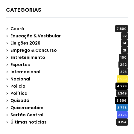
CATEGORIAS
Ceará
7.800
Educação & Vestibular
92
Eleições 2026
14
Emprego & Concurso
21
Entretenimento
100
Esportes
242
Internacional
323
Nacional
1.959
Policial
4.229
Política
1.349
Quixadá
8.606
Quixeramobim
3.778
Sertão Central
3.125
Últimas notícias
3.154