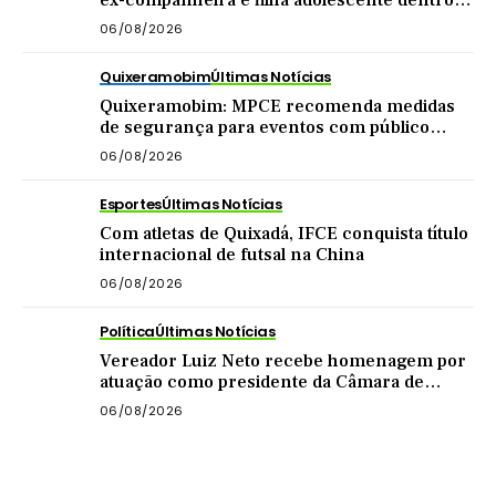
ex-companheira e filha adolescente dentro
do imóvel
06/08/2026
Quixeramobim
Últimas Notícias
Quixeramobim: MPCE recomenda medidas
de segurança para eventos com público
acima de mil pessoas
06/08/2026
Esportes
Últimas Notícias
Com atletas de Quixadá, IFCE conquista título
internacional de futsal na China
06/08/2026
Política
Últimas Notícias
Vereador Luiz Neto recebe homenagem por
atuação como presidente da Câmara de
Quixadá
06/08/2026