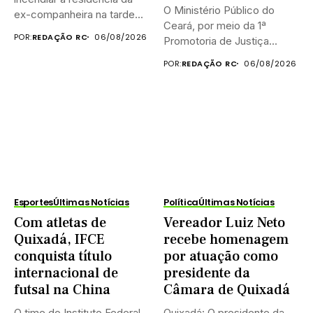
O Ministério Público do
ex-companheira na tarde...
Ceará, por meio da 1ª
POR:
REDAÇÃO RC
06/08/2026
Promotoria de Justiça...
POR:
REDAÇÃO RC
06/08/2026
Esportes
Últimas Notícias
Política
Últimas Notícias
Com atletas de
Vereador Luiz Neto
Quixadá, IFCE
recebe homenagem
conquista título
por atuação como
internacional de
presidente da
futsal na China
Câmara de Quixadá
O time do Instituto Federal
Quixadá: O presidente da