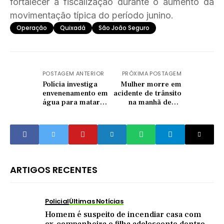
fortalecer a fiscalização durante o aumento da
movimentação típica do período junino.
Operação
Quixadá
São João Seguro
POSTAGEM ANTERIOR
PRÓXIMA POSTAGEM
Polícia investiga
Mulher morre em
envenenamento em
acidente de trânsito
água para matar
na manhã desta
professora em
sexta-feira (29) em
escola no interior
Quixeramobim
do Ceará
ARTIGOS RECENTES
Policial
Últimas Notícias
Homem é suspeito de incendiar casa com