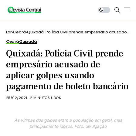
Lar
Ceará
Quixadá: Polícia Civil prende empresário acusado
de aplicar golpes usando pagamento de boleto
Ceará
Quixadá
bancário
Quixadá: Polícia Civil prende
empresário acusado de
aplicar golpes usando
pagamento de boleto bancário
25/02/2021
2 MINUTOS LIDOS
As vítimas dos golpes eram a população em geral, mas
principalmente idosos. Foto: divulgação