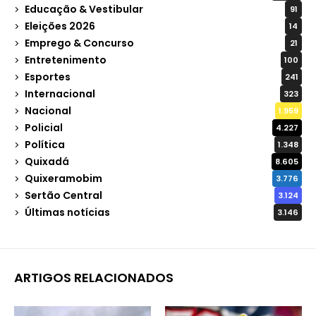
Educação & Vestibular
91
Eleições 2026
14
Emprego & Concurso
21
Entretenimento
100
Esportes
241
Internacional
323
Nacional
1.959
Policial
4.227
Política
1.348
Quixadá
8.605
Quixeramobim
3.776
Sertão Central
3.124
Últimas notícias
3.146
ARTIGOS RELACIONADOS