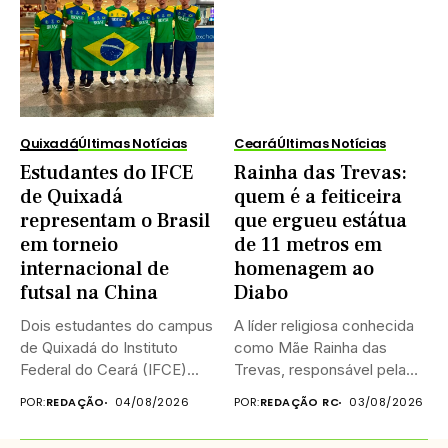
Quixadá
Últimas Notícias
Ceará
Últimas Notícias
Estudantes do IFCE
Rainha das Trevas:
de Quixadá
quem é a feiticeira
representam o Brasil
que ergueu estátua
em torneio
de 11 metros em
internacional de
homenagem ao
futsal na China
Diabo
Dois estudantes do campus
A líder religiosa conhecida
de Quixadá do Instituto
como Mãe Rainha das
Federal do Ceará (IFCE)...
Trevas, responsável pela
construção...
POR:
REDAÇÃO
04/08/2026
POR:
REDAÇÃO RC
03/08/2026