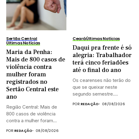
Sertão Central
Ceará
Últimas Notícias
Últimas Notícias
Daqui pra frente é só
Maria da Penha:
alegria: Trabalhador
Mais de 800 casos de
terá cinco feriadões
violência contra
até o final do ano
mulher foram
Os cearenses não terão do
registrados no
que se queixar neste
Sertão Central este
segundo semestre.
ano
Existem...
POR:
REDAÇÃO
08/08/2026
Região Central: Mais de
800 casos de violência
contra a mulher foram...
POR:
REDAÇÃO
08/08/2026