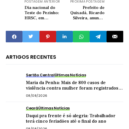
POSTAGEM ANTERIOR
PRÓXIMA POSTAGEM
Dia nacional do
Prefeito de
Teste do Pezinho:
Quixadá, Ricardo
HRSC, em
Silveira, anuncia
Quixeramobim, já
afastamento da
realizou mais de 3,4
prefeitura para
mil testes
tratamento médico
ARTIGOS RECENTES
Sertão Central
Últimas Notícias
Maria da Penha: Mais de 800 casos de
violência contra mulher foram registrados
no Sertão Central este ano
08/08/2026
Ceará
Últimas Notícias
Daqui pra frente é só alegria: Trabalhador
terá cinco feriadões até o final do ano
08/08/2026