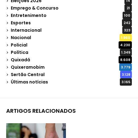
Eleições 2026
14
Emprego & Concurso
21
Entretenimento
100
Esportes
242
Internacional
323
Nacional
1.960
Policial
4.230
Política
1.349
Quixadá
8.608
Quixeramobim
3.779
Sertão Central
3.128
Últimas notícias
3.165
ARTIGOS RELACIONADOS