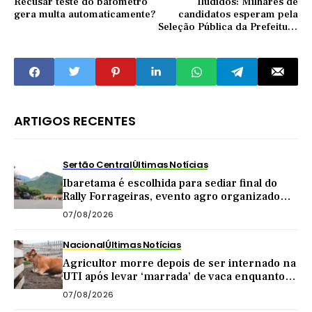
Recusar teste do bafômetro
Iludidos: Milhares de
gera multa automaticamente?
candidatos esperam pela
Seleção Pública da Prefeitura
de Quixeramobim
ARTIGOS RECENTES
Sertão Central
Últimas Notícias
Ibaretama é escolhida para sediar final do
Rally Forrageiras, evento agro organizado
pela CNA
07/08/2026
Nacional
Últimas Notícias
Agricultor morre depois de ser internado na
UTI após levar ‘marrada’ de vaca enquanto
tirava leite
07/08/2026