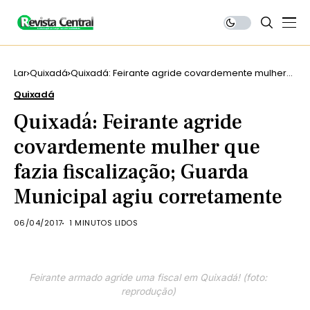
Lar
Quixadá
Quixadá: Feirante agride covardemente mulher
que fazia fiscalização; Guarda Municipal agiu
Quixadá
corretamente
Quixadá: Feirante agride
covardemente mulher que
fazia fiscalização; Guarda
Municipal agiu corretamente
06/04/2017
1 MINUTOS LIDOS
Feirante armado agride uma fiscal em Quixadá! (foto:
reprodução)