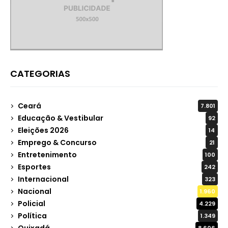
CATEGORIAS
Ceará
7.801
Educação & Vestibular
92
Eleições 2026
14
Emprego & Concurso
21
Entretenimento
100
Esportes
242
Internacional
323
Nacional
1.960
Policial
4.229
Política
1.349
Quixadá