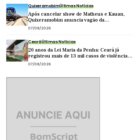
Quixeramobim
Últimas Notícias
Após cancelar show de Matheus e Kauan,
Quixeramobim anuncia vagão da
Transnordestina como atração de
07/08/2026
aniversário do município
Ceará
Últimas Notícias
20 anos da Lei Maria da Penha: Ceará já
registrou mais de 13 mil casos de violência
contra mulher este ano
07/08/2026